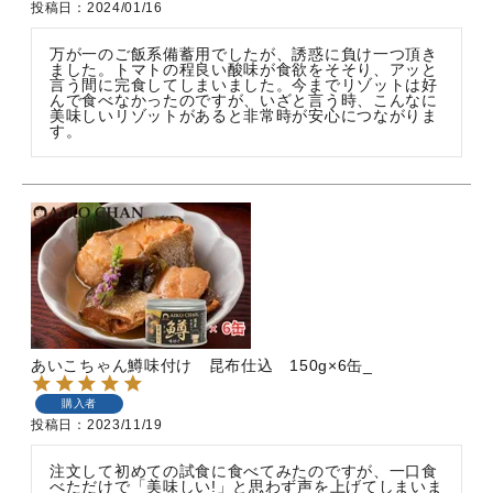
投稿日
2024/01/16
万が一のご飯系備蓄用でしたが、誘惑に負け一つ頂き
ました。トマトの程良い酸味が食欲をそそり、アッと
言う間に完食してしまいました。今までリゾットは好
んで食べなかったのですが、いざと言う時、こんなに
美味しいリゾットがあると非常時が安心につながりま
す。
あいこちゃん鱒味付け 昆布仕込 150g×6缶_
購入者
投稿日
2023/11/19
注文して初めての試食に食べてみたのですが、一口食
べただけで「美味しい!」と思わず声を上げてしまいま