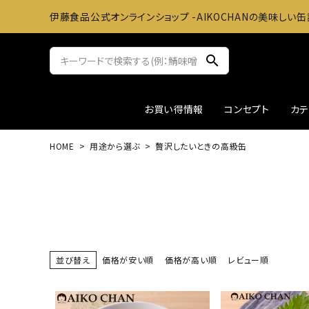
伊藤食品公式オンラインショップ -AIKOCHANの美味しい缶
search
お買い得情報
コンセプト
カ
HOME
用途から選ぶ
贅沢したいときの高級缶
サバ缶
おかずに
ツナ缶
お料理
アウトレット
ギフト
並び替え
価格が安い順
価格が高い順
レビュー順