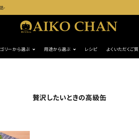
詰-
テゴリーから選ぶ
用途から選ぶ
レシピ
よくいただくご
に
いわし・魚介缶詰
おつまみに
・グッズ
ギフト
食塩不使用
贅沢したいときの高級缶