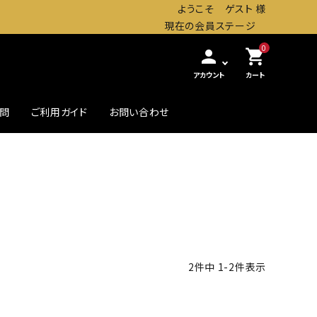
ようこそ ゲスト 様
現在の会員ステージ
0
person
shopping_cart
アカウント
カート
質問
ご利用ガイド
お問い合わせ
農・畜産缶詰
贅沢したいときの高級缶
初めての方へ
2
件中
1
-
2
件表示