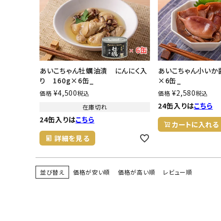
あいこちゃん牡蠣油漬 にんにく入
あいこちゃん小いか
り 160g×6缶_
×6缶_
¥
4,500
¥
2,580
価格
税込
価格
税込
24缶入りは
こちら
在庫切れ
24缶入りは
こちら
カートに入れる
詳細を見る
並び替え
価格が安い順
価格が高い順
レビュー順