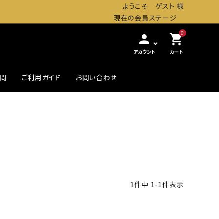
ようこそ ゲスト 様
現在の会員ステージ
0
person
shopping_cart
アカウント
カート
質問
ご利用ガイド
お問い合わせ
農・畜産缶詰
贅沢したいときの高級缶
初めての方へ
1
件中
1
-
1
件表示