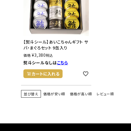
【熨斗シール】あいこちゃんギフト サ
バ・まぐろセット 9缶入り
¥
3,380
価格
税込
熨斗シールなしは
こちら
カートに入れる
並び替え
価格が安い順
価格が高い順
レビュー順