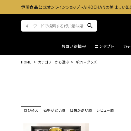
伊藤食品公式オンラインショップ -AIKOCHANの美味しい缶
search
お買い得情報
コンセプト
カ
HOME
カテゴリーから選ぶ
ギフト・グッズ
サバ缶
おかずに
ツナ缶
お料理
アウトレット
ギフト
並び替え
価格が安い順
価格が高い順
レビュー順