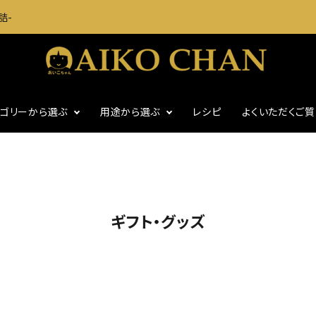
詰-
テゴリーから選ぶ
用途から選ぶ
レシピ
よくいただくご
に
いわし・魚介缶詰
おつまみに
・グッズ
ギフト
食塩不使用
ギフト・グッズ