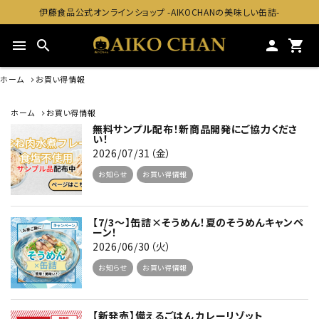
伊藤食品公式オンラインショップ -AIKOCHANの美味しい缶詰-
menu
search
person
shopping_cart
ホーム
お買い得情報
ホーム
お買い得情報
無料サンプル配布！新商品開発にご協力くださ
い！
2026/07/31（金）
お知らせ
お買い得情報
【7/3～】缶詰×そうめん！夏のそうめんキャンペ
ーン！
2026/06/30（火）
お知らせ
お買い得情報
【新発売】備えるごはん カレーリゾット