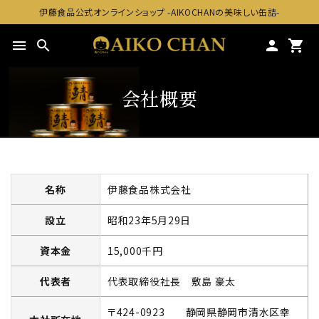
伊藤食品公式オンラインショップ -AIKOCHANの美味しい缶詰-
menu
search
person
shopping_cart
会社概要
名称
伊藤食品株式会社
設立
昭和23年5月29日
資本金
15,000千円
代表者
代表取締役社長 敷島 豪太
〒424-0923 静岡県静岡市清水区幸