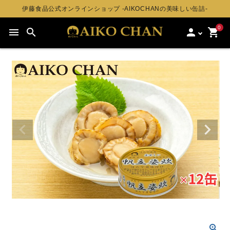
伊藤食品公式オンラインショップ -AIKOCHANの美味しい缶詰-
0
menu
search
person
shopping_cart