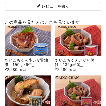
レビューを書く
この商品を見た人はこれも見ています
あいこちゃん小いか醤油
あいこちゃんいか味付
煮 150ｇ×6缶_
け 135g×6缶_
¥
2,580
¥
2,480
（税込）
（税込）