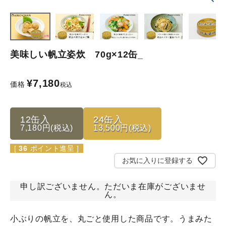
美味しい帆立姿炊 70g×12缶_
¥
7,180
価格
税込
12缶入
24缶入
7,180円(税込)
13,500円(税込)
[
36
ポイント進呈 ]
お気に入りに登録する
申し訳ございません。ただいま在庫がございませ
ん。
小ぶりの帆立を、丸ごと使用した商品です。うまみた