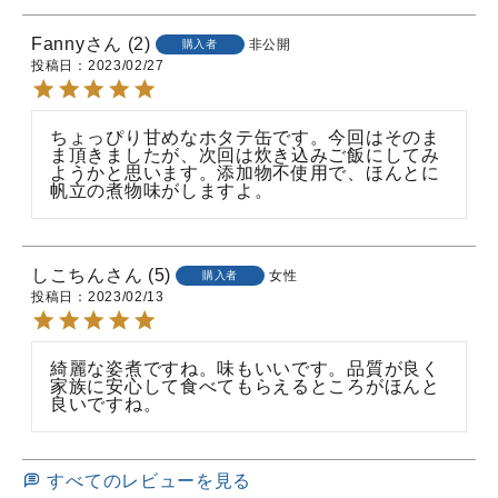
Fanny
2
非公開
購入者
投稿日
2023/02/27
ちょっぴり甘めなホタテ缶です。今回はそのま
ま頂きましたが、次回は炊き込みご飯にしてみ
ようかと思います。添加物不使用で、ほんとに
帆立の煮物味がしますよ。
しこちん
5
女性
購入者
投稿日
2023/02/13
綺麗な姿煮ですね。味もいいです。品質が良く
家族に安心して食べてもらえるところがほんと
良いですね。
すべてのレビューを見る