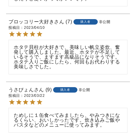
ブロッコリー大好き
7
非公開
購入者
投稿日
2023/04/10
ホタテ貝柱が大好きで、美味しい帆立姿炊、奮
発して購入しました。最近、ホタテが不足して
いるそうで、ますます高級品になりそうです。
ホタテ入りご飯にしたら、何回もお代わりする
美味しさでした。
うさぴょん
9
非公開
購入者
投稿日
2023/03/22
ためしに１缶食べてみましたら、やみつきにな
るくらい、おいしかったです。炊き込みご飯や
パスタなどのメニューに使ってみます。