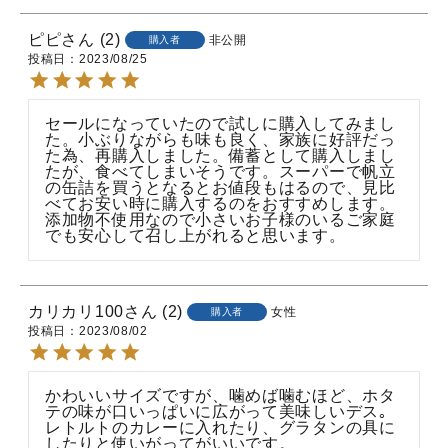
ピピ
2
非公開
購入者
投稿日
2023/08/25
セールになっていたので試しに購入してみまし
た。小ぶりながらも味も良く、家族に好評だっ
た為、再購入しました。備蓄として購入しまし
たが、食べてしまいそうです。スーパーで帆立
の缶詰を買うとなるとお値段もはるので、見比
べてお安い時に購入するのをおすすめします。
添加物不使用なので小さいお子様のいるご家庭
でも安心して召し上がれると思います。
カリカリ100
2
女性
購入者
投稿日
2023/08/02
かわいいサイズですが、噛めば噛むほど、ホタ
テの味が口いっぱいに広がって美味しいデス｡

レトルトのカレーに入れたり、グラタンの具に
したりと使いがってがいいです。