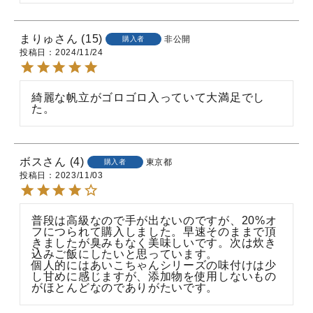
まりゅ
15
非公開
購入者
投稿日
2024/11/24
綺麗な帆立がゴロゴロ入っていて大満足でし
た。
ボス
4
東京都
購入者
投稿日
2023/11/03
普段は高級なので手が出ないのですが、20%オ
フにつられて購入しました。早速そのままで頂
きましたが臭みもなく美味しいです。次は炊き
込みご飯にしたいと思っています。

個人的にはあいこちゃんシリーズの味付けは少
し甘めに感じますが、添加物を使用しないもの
がほとんどなのでありがたいです。