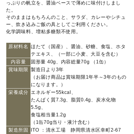
っぷりの帆立を、醤油ベースで薄めに味付けしまし
た。
そのままはもちろんのこと、サラダ、カレーやシチュ
ー、炊き込みご飯の具としてご利用ください。
化学調味料、増粘多糖類不使用。
原材料名
ほたて（国産）、醤油、砂糖、食塩、ホタ
テエキス、（一部に小麦、大豆を含む）
内容量
固形量 40g、内容総量70g （1缶）
賞味期限
製造日より3年
（お届け商品は賞味期限1年半～3年のもの
になります。）
栄養成分
エネルギー55kcal、
たんぱく質7.3g、脂質0.4g、炭水化物
5.5g、
食塩相当量1.2g
（1缶70g当り・液汁含む）
製造所固
ITO ：清水工場 静岡県清水区幸町2-67