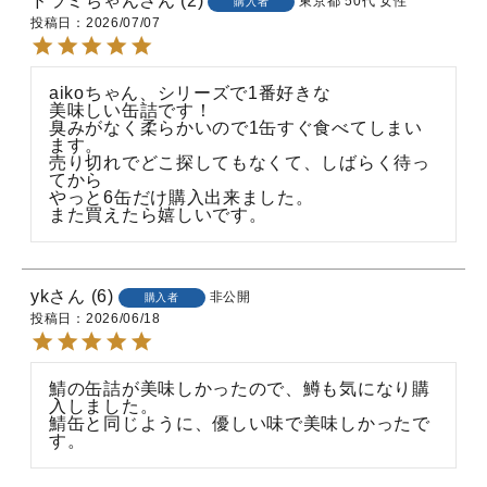
ドラミちゃん
2
東京都
50代
女性
購入者
投稿日
2026/07/07
aikoちゃん、シリーズで1番好きな

美味しい缶詰です！

臭みがなく柔らかいので1缶すぐ食べてしまい
ます。

売り切れでどこ探してもなくて、しばらく待っ
てから

やっと6缶だけ購入出来ました。

yk
6
非公開
購入者
投稿日
2026/06/18
鯖の缶詰が美味しかったので、鱒も気になり購
入しました。

鯖缶と同じように、優しい味で美味しかったで
す。