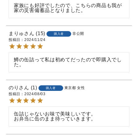
家族にも好評でしたので、こちらの商品も我が
家の災害備蓄品となりました。
まりゅ
15
非公開
購入者
投稿日
2024/11/24
鱒の缶詰って私は初めてだったので即購入でし
た。
のり
1
東京都
女性
購入者
投稿日
2024/08/03
缶詰じゃないお味で美味しいです。

お弁当に缶のまま待っていきます。