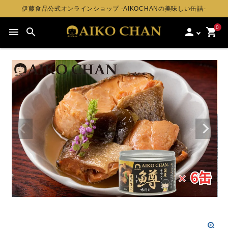
伊藤食品公式オンラインショップ -AIKOCHANの美味しい缶詰-
0
menu
search
person
shopping_cart