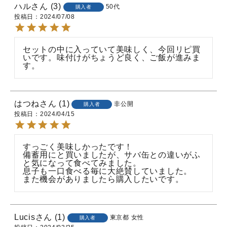
ハル
3
50代
購入者
投稿日
2024/07/08
セットの中に入っていて美味しく、今回リピ買
いです。味付けがちょうど良く、ご飯が進みま
す。
はつね
1
非公開
購入者
投稿日
2024/04/15
すっごく美味しかったです！

備蓄用にと買いましたが、サバ缶との違いがふ
と気になって食べてみました。

息子も一口食べる毎に大絶賛していました。

また機会がありましたら購入したいです。
Lucis
1
東京都
女性
購入者