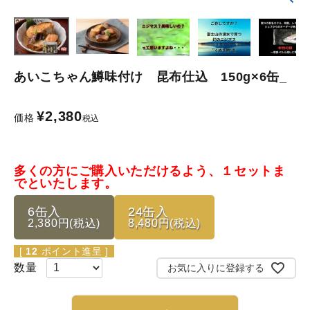
あいこちゃん鱒味付け 昆布仕込 150g×6缶_
¥
2,380
価格
税込
多くの方にご購入いただけるよう、１セットま
でといたします。
6缶入
24缶入
2,380円(税込)
8,480円(税込)
[
12
ポイント進呈 ]
お気に入りに登録する