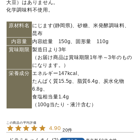
大豆）はありません。
化学調味料不使用。
原材料名
にじます(静岡県)、砂糖、米発酵調味料、
昆布
内容量
内容総量 150g、固形量 110g
賞味期限
製造日より3年
（お届け商品は賞味期限1年半～3年のもの
になります。）
栄養成分
エネルギー147kcal、
たんぱく質15.5g、脂質6.4g、炭水化物
6.8g、
食塩相当量1.4g
（100g当たり・液汁含む）
4.90
20