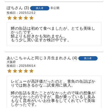
ぽち
3
非公開
購入者
投稿日
2025/12/12
鱒の缶詰は初めて食べましたが、とても美味し
かったです。

鯖よりも好きかも知れません。

もう少し買い足すか検討中です。
あいこちゃんと同じ３月生まれ
4
購入者
大阪府
投稿日
2025/06/14
レビューが高評価だったのと、青魚の缶詰ばか
りでは飽きるかな…試食用に購入。

鱒の缶詰を見たことがなかったので味の想像が
つかなかったのですが、脂が乗っているし臭み
もなく昆布がいいお仕事をしてくれていて美味
しかったです。
