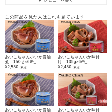
レビューを書く
この商品を見た人はこれも見ています
あいこちゃん小いか醤油
あいこちゃんいか味付
煮 150ｇ×6缶_
け 135g×6缶_
¥
2,580
¥
2,480
（税込）
（税込）
あいこちゃん小いか醤油
あいこちゃんいか味付