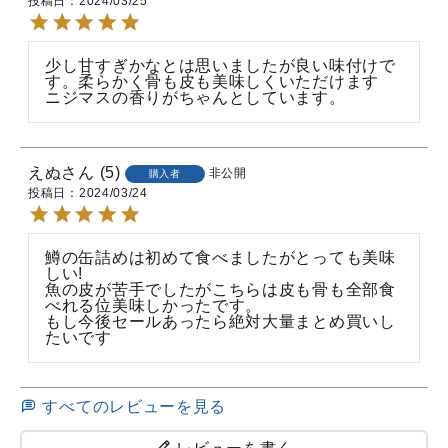
投稿日
2024/03/25
少し甘すぎかなとは思いましたが良い味付けで
す。柔らかく骨も皮も美味しくいただけます

ニジマスの香りがちゃんとしています。
えぬ
5
非公開
購入者
投稿日
2024/03/24
鱒の缶詰めは初めて食べましたがとっても美味
しい!

魚の皮が苦手でしたがこちらは皮も骨も全部食
べれる位美味しかったです。

もし今後セールあったら絶対大量まとめ買いし
たいです
すべてのレビューを見る