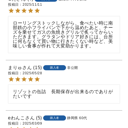
投稿日
2025/11/11
ローリングストックしながら、食べたい時に南
部鉄の小フライパンで下から温めたあと、チー
ズを乗せてガスの魚焼きグリルで炙ってからい
ただきます。グラタンやドリア好きには、台所
に何もなくて買い物に行きたくない時など、美
味しい食事が作れて大変助かります。
まりゅ
15
非公開
購入者
投稿日
2025/05/28
リゾットの缶詰　長期保存が出来るのでありが
たいです
eわんこ
5
静岡県
60代
購入者
投稿日
2025/03/09