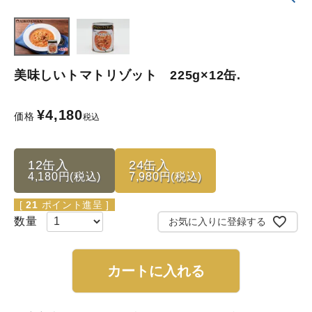
美味しいトマトリゾット 225g×12缶.
¥
4,180
価格
税込
12缶入
24缶入
4,180円(税込)
7,980円(税込)
[
21
ポイント進呈 ]
お気に入りに登録する
カートに入れる