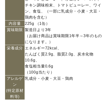
チキン調味粉末、トマトピューレー、ワイ
ン、食塩、（一部に乳成分・小麦・大豆・
鶏肉を含む）
内容量
225g （1缶）
賞味期限
製造日より3年
（お届け商品は賞味期限1年半～3年のもの
になります。）
栄養成分
エネルギー72kcal、
たんぱく質2.9g、脂質2.0g、炭水化物
10.6g、
食塩相当量0.6g
（100g当たり）
アレルゲ
乳成分・小麦・大豆・鶏肉
ン
(特定原材
料等)