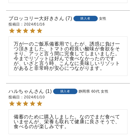
ブロッコリー大好き
7
女性
購入者
投稿日
2024/01/16
万が一のご飯系備蓄用でしたが、誘惑に負け一
つ頂きました。トマトの程良い酸味が食欲をそ
そり、アッと言う間に完食してしまいました。
今までリゾットは好んで食べなかったのです
が、いざと言う時、こんなに美味しいリゾット
があると非常時が安心につながります。
ハルちゃん
1
静岡県
60代
女性
購入者
投稿日
2024/01/10
備蓄のために購入しました。なのでまだ食べて
いませんが、栄養も取れて健康に良さそうで、
食べるのが楽しみです。