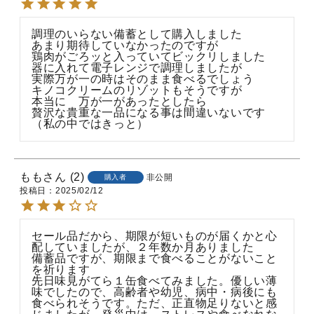
調理のいらない備蓄として購入しました

あまり期待していなかったのですが

鶏肉がごろッと入っていてビックリしました

器に入れて電子レンジで調理しましたが

実際万が一の時はそのまま食べるでしょう

キノコクリームのリゾットもそうですが

本当に　万が一があったとしたら

贅沢な貴重な一品になる事は間違いないです
（私の中ではきっと）
もも
2
非公開
購入者
投稿日
2025/02/12
セール品だから、期限が短いものが届くかと心
配していましたが、２年数か月ありました

備蓄品ですが、期限まで食べることがないこと
を祈ります

先日味見がてら１缶食べてみました。優しい薄
味でしたので、高齢者や幼児、病中・病後にも
食べられそうです。ただ、正直物足りないと感