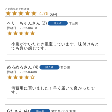
4.75
28
ベリーちゃん
2
非公開
購入者
投稿日
2026/06/10
小腹がすいたとき重宝しています。味付けもと
ても良い感じです。
めろめろ
4
非公開
購入者
投稿日
2026/04/08
備蓄用に買いました！早く届いて良かったで
す。
Gた
4
愛知県
60代
女性
購入者