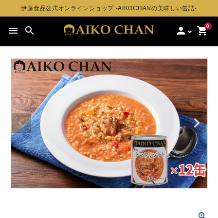
伊藤食品公式オンラインショップ -AIKOCHANの美味しい缶詰-
0
menu
search
person
shopping_cart