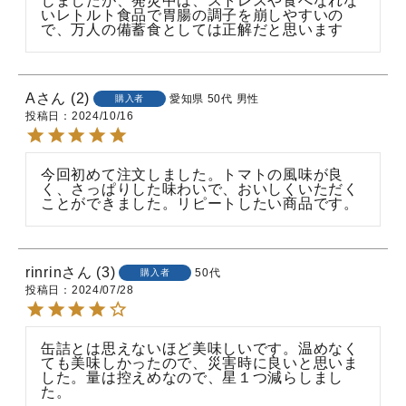
じましたが、発災中は、ストレスや食べなれな
いレトルト食品で胃腸の調子を崩しやすいの
で、万人の備蓄食としては正解だと思います
A
2
愛知県
50代
男性
購入者
投稿日
2024/10/16
今回初めて注文しました。トマトの風味が良
く、さっぱりした味わいで、おいしくいただく
ことができました。リピートしたい商品です。
rinrin
3
50代
購入者
投稿日
2024/07/28
缶詰とは思えないほど美味しいです。温めなく
ても美味しかったので、災害時に良いと思いま
した。量は控えめなので、星１つ減らしまし
た。