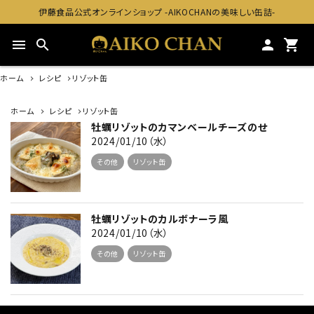
伊藤食品公式オンラインショップ -AIKOCHANの美味しい缶詰-
menu
search
person
shopping_cart
ホーム
レシピ
リゾット缶
ホーム
レシピ
リゾット缶
牡蠣リゾットのカマンベールチーズのせ
2024/01/10（水）
その他
リゾット缶
牡蠣リゾットのカルボナーラ風
2024/01/10（水）
その他
リゾット缶