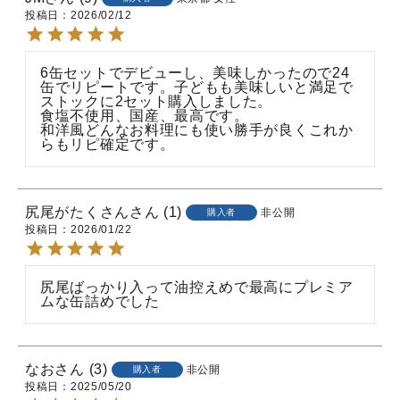
投稿日
2026/02/12
6缶セットでデビューし、美味しかったので24
缶でリピートです。子どもも美味しいと満足で
ストックに2セット購入しました。

食塩不使用、国産、最高です。

和洋風どんなお料理にも使い勝手が良くこれか
らもリピ確定です。
尻尾がたくさん
1
非公開
購入者
投稿日
2026/01/22
尻尾ばっかり入って油控えめで最高にプレミア
ムな缶詰めでした
なお
3
非公開
購入者
投稿日
2025/05/20