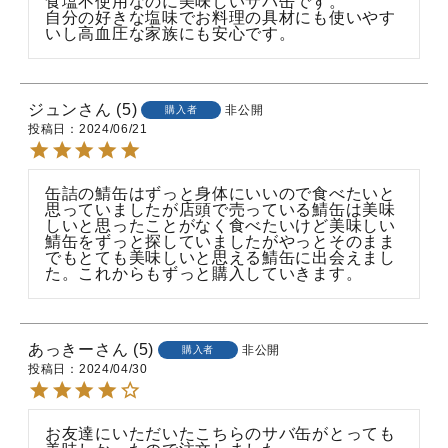
食塩不使用なのに美味しいサバ缶です。

自分の好きな塩味でお料理の具材にも使いやす
いし高血圧な家族にも安心です。
ジュン
5
非公開
購入者
投稿日
2024/06/21
缶詰の鯖缶はずっと身体にいいので食べたいと
思っていましたが店頭で売っている鯖缶は美味
しいと思ったことがなく食べたいけど美味しい
鯖缶をずっと探していましたがやっとそのまま
でもとても美味しいと思える鯖缶に出会えまし
た。これからもずっと購入していきます。
あっきー
5
非公開
購入者
投稿日
2024/04/30
お友達にいただいたこちらのサバ缶がとっても