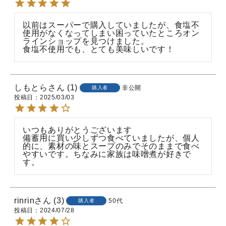
以前はスーパーで購入していましたが、食塩不
使用がなくなってしまい困っていたところオン
ラインショップを見つけました。

食塩不使用でも、とても美味しいです！
しもとら
1
非公開
購入者
投稿日
2025/03/03
いつもありがとうございます

備蓄用に買い少しずつ食べていましたが、個人
的に、素材の味とスープのみでそのままで食べ
やすいです。ちなみに家族は味噌煮が好きで
す。
rinrin
3
50代
購入者
投稿日
2024/07/28