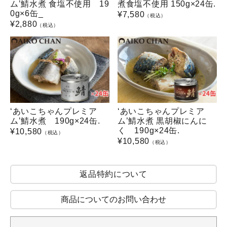
ム’鯖水煮 食塩不使用 19
煮食塩不使用 150g×24缶.
0g×6缶_
¥
7,580
（税込）
¥
2,880
（税込）
‘あいこちゃんプレミア
‘あいこちゃんプレミア
ム’鯖水煮 190g×24缶.
ム’鯖水煮 黒胡椒にんに
く 190g×24缶.
¥
10,580
（税込）
¥
10,580
（税込）
返品特約について
商品についてのお問い合わせ