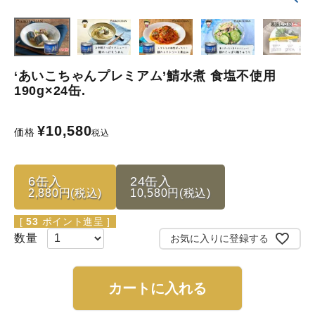
‘あいこちゃんプレミアム’鯖水煮 食塩不使用
190g×24缶.
¥
10,580
価格
税込
6缶入
24缶入
2,880円(税込)
10,580円(税込)
[
53
ポイント進呈 ]
お気に入りに登録する
カートに入れる