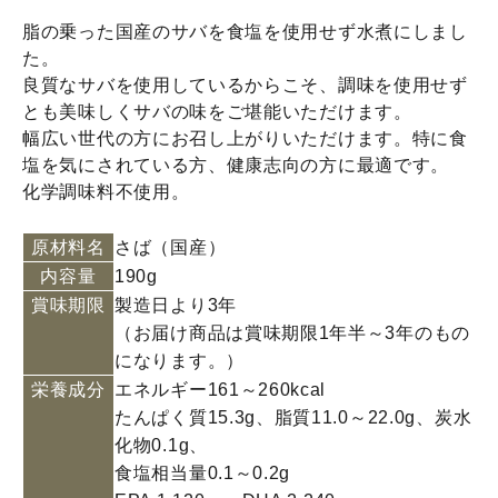
脂の乗った国産のサバを食塩を使用せず水煮にしまし
た。
良質なサバを使用しているからこそ、調味を使用せず
とも美味しくサバの味をご堪能いただけます。
幅広い世代の方にお召し上がりいただけます。特に食
塩を気にされている方、健康志向の方に最適です。
化学調味料不使用。
原材料名
さば（国産）
内容量
190g
賞味期限
製造日より3年
（お届け商品は賞味期限1年半～3年のもの
になります。）
栄養成分
エネルギー161～260kcal
たんぱく質15.3g、脂質11.0～22.0g、炭水
化物0.1g、
食塩相当量0.1～0.2g