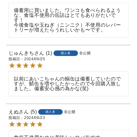
備蓄用に買いました。ワンコも食べられるよう
な、食塩不使用の缶詰はとてもありがたいで
す！

今後食塩や玉ねぎ（ニンニク）不使用のレパー
トリーが増えたらうれしいかも〜です。
じゅんきち
1
非公開
購入者
投稿日
2024/06/25
以前にあいこちゃんの鰯缶は備蓄していたので
すが、鯖缶を増やしたかったので今回購入致し
ました。備蓄安心感の為かな(笑)
えぬ
5
非公開
購入者
投稿日
2024/06/23