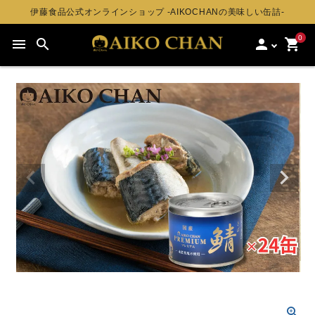
伊藤食品公式オンラインショップ -AIKOCHANの美味しい缶詰-
0
menu
search
person
shopping_cart