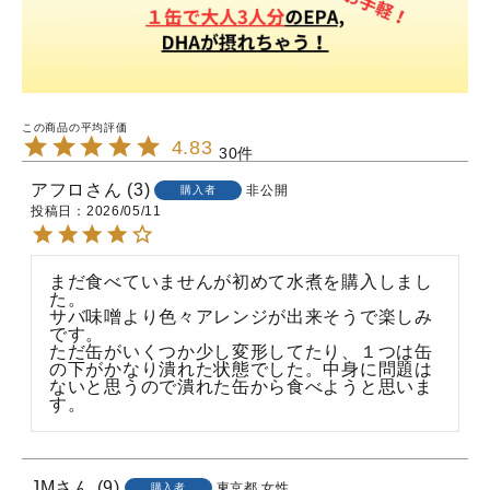
4.83
30
アフロ
3
非公開
購入者
投稿日
2026/05/11
まだ食べていませんが初めて水煮を購入しまし
た。

サバ味噌より色々アレンジが出来そうで楽しみ
です。

ただ缶がいくつか少し変形してたり、１つは缶
の下がかなり潰れた状態でした。中身に問題は
ないと思うので潰れた缶から食べようと思いま
JM
9
東京都
女性
購入者