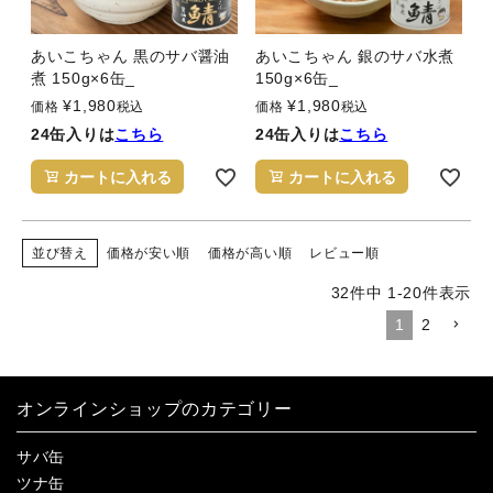
あいこちゃん 黒のサバ醤油
あいこちゃん 銀のサバ水煮
煮 150g×6缶_
150g×6缶_
¥
1,980
¥
1,980
価格
税込
価格
税込
24缶入りは
こちら
24缶入りは
こちら
カートに入れる
カートに入れる
並び替え
価格が安い順
価格が高い順
レビュー順
32
件中
1
-
20
件表示
1
2
オンラインショップのカテゴリー
サバ缶
ツナ缶