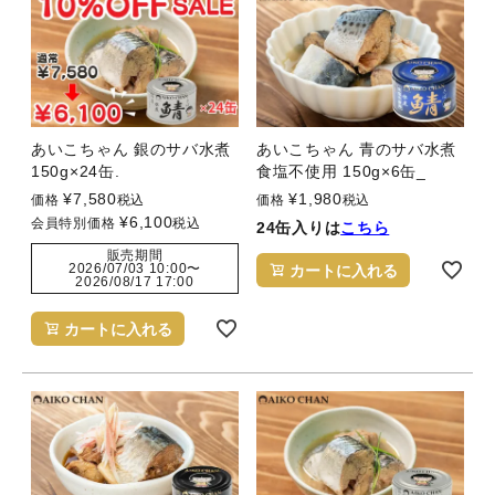
あいこちゃん 銀のサバ水煮
あいこちゃん 青のサバ水煮
150g×24缶.
食塩不使用 150g×6缶_
¥
7,580
¥
1,980
価格
税込
価格
税込
¥
6,100
会員特別価格
税込
24缶入りは
こちら
販売期間
2026/07/03 10:00
〜
カートに入れる
2026/08/17 17:00
カートに入れる