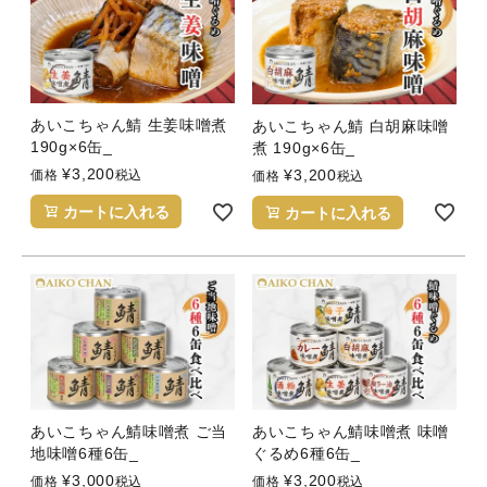
あいこちゃん鯖 生姜味噌煮
あいこちゃん鯖 白胡麻味噌
190g×6缶_
煮 190g×6缶_
¥
3,200
¥
3,200
価格
税込
価格
税込
カートに入れる
カートに入れる
あいこちゃん鯖味噌煮 ご当
あいこちゃん鯖味噌煮 味噌
地味噌6種6缶_
ぐるめ6種6缶_
¥
3,000
¥
3,200
価格
税込
価格
税込