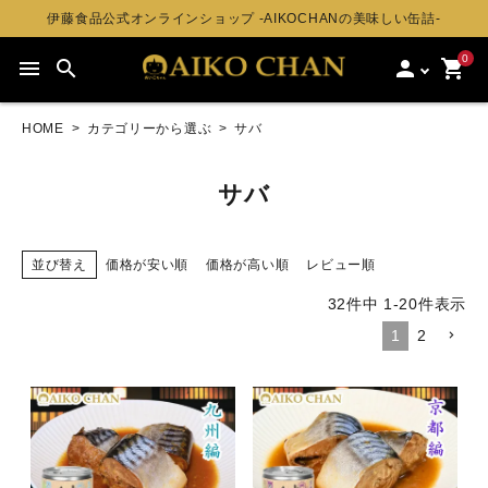
伊藤食品公式オンラインショップ -AIKOCHANの美味しい缶詰-
0
menu
search
person
shopping_cart
HOME
カテゴリーから選ぶ
サバ
サバ
並び替え
価格が安い順
価格が高い順
レビュー順
32
件中
1
-
20
件表示
1
2