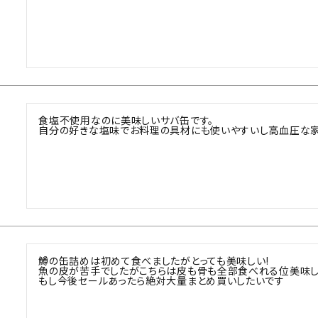
食塩不使用なのに美味しいサバ缶です。

自分の好きな塩味でお料理の具材にも使いやすいし高血圧な家
鱒の缶詰めは初めて食べましたがとっても美味しい!

魚の皮が苦手でしたがこちらは皮も骨も全部食べれる位美味しか
もし今後セールあったら絶対大量まとめ買いしたいです