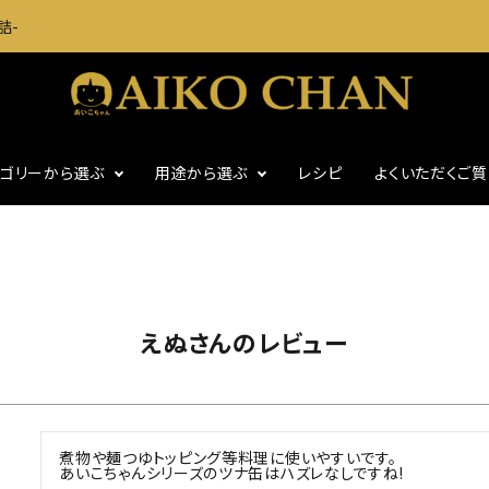
詰-
テゴリーから選ぶ
用途から選ぶ
レシピ
よくいただくご
に
いわし・魚介缶詰
おつまみに
・グッズ
ギフト
食塩不使用
えぬさんのレビュー
煮物や麺つゆトッピング等料理に使いやすいです。

あいこちゃんシリーズのツナ缶はハズレなしですね!