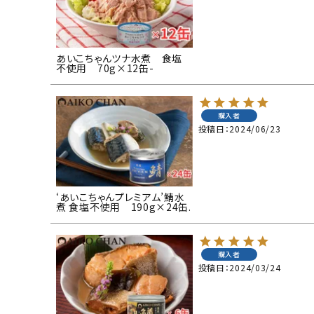
あいこちゃんツナ水煮 食塩
不使用 70g×12缶-
購入者
投稿日
2024/06/23
‘あいこちゃんプレミアム’鯖水
煮 食塩不使用 190g×24缶.
購入者
投稿日
2024/03/24