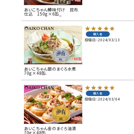
あいこちゃん鱒味付け 昆布
仕込 150g×6缶_
購入者
投稿日
2024/03/13
あいこちゃん銀のまぐろ水煮
70g×48缶.
購入者
投稿日
2024/03/04
あいこちゃん金のまぐろ油漬
70g×48缶.