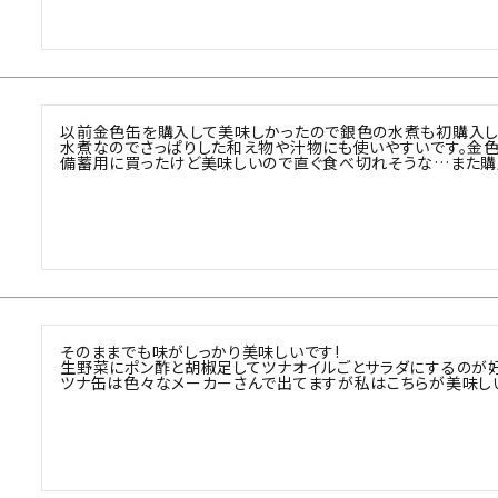
以前金色缶を購入して美味しかったので銀色の水煮も初購入して
水煮なのでさっぱりした和え物や汁物にも使いやすいです。金色
備蓄用に買ったけど美味しいので直ぐ食べ切れそうな…また購
そのままでも味がしっかり美味しいです!

生野菜にポン酢と胡椒足してツナオイルごとサラダにするのが好き
ツナ缶は色々なメーカーさんで出てますが私はこちらが美味し