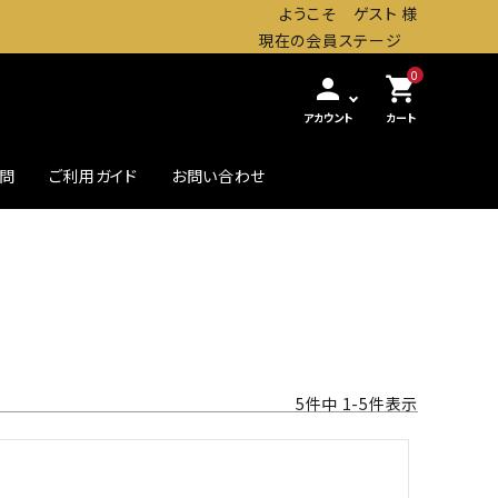
ようこそ ゲスト 様
現在の会員ステージ
0
person
shopping_cart
アカウント
カート
質問
ご利用ガイド
お問い合わせ
農・畜産缶詰
贅沢したいときの高級缶
初めての方へ
5
件中
1
-
5
件表示