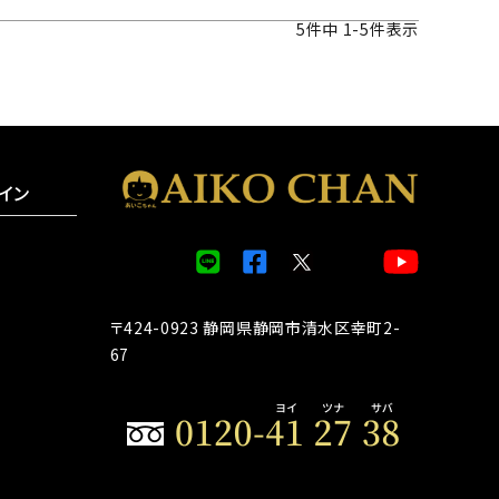
5
件中
1
-
5
件表示
イン
〒424-0923 静岡県静岡市清水区幸町2-
67