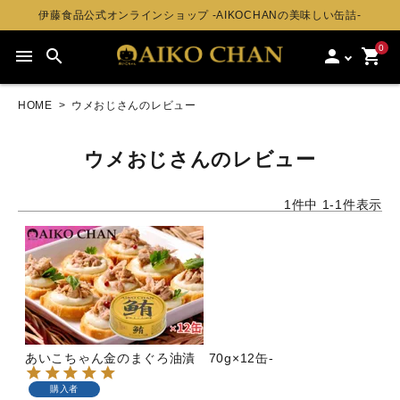
伊藤食品公式オンラインショップ -AIKOCHANの美味しい缶詰-
0
menu
search
person
shopping_cart
HOME
ウメおじさんのレビュー
ウメおじさんのレビュー
1
件中
1
-
1
件表示
あいこちゃん金のまぐろ油漬 70g×12缶-
購入者