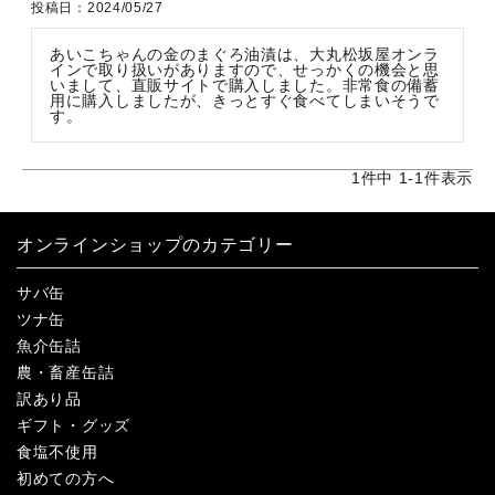
投稿日
2024/05/27
あいこちゃんの金のまぐろ油漬は、大丸松坂屋オンラ
インで取り扱いがありますので、せっかくの機会と思
いまして、直販サイトで購入しました。非常食の備蓄
用に購入しましたが、きっとすぐ食べてしまいそうで
す。
1
件中
1
-
1
件表示
オンラインショップのカテゴリー
サバ缶
ツナ缶
魚介缶詰
農・畜産缶詰
訳あり品
ギフト・グッズ
食塩不使用
初めての方へ