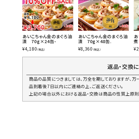
あいこちゃん金のまぐろ油
あいこちゃん金のまぐろ油
あ
漬 70g×24缶-
漬 70g×48缶.
煮
¥
4,180
¥
8,360
¥
2
（税込）
（税込）
返品・交換
商品の品質につきましては、万全を期しておりますが、万
品到着後7日以内にご連絡の上、ご返送ください。
上記の場合以外における返品・交換は商品の性質上原則