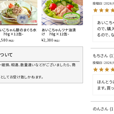
投稿日
2026/
あいこち
ので、購
いこちゃん銀のまぐろ水
あいこちゃんツナ油漬
 70g×12缶-
け 70g×12缶-
るので、
,580
¥
2,380
（税込）
（税込）
について
もち
1
投稿日
2026/
一破損、相違、数量違いなどがございましたら、商
としてお受け致しかねます。
ほんとう
ます。買
のん
1