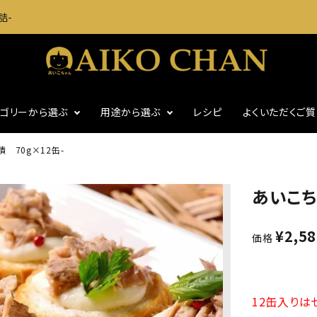
詰-
テゴリーから選ぶ
用途から選ぶ
レシピ
よくいただくご
 70g×12缶-
に
いわし・魚介缶詰
おつまみに
あいこち
・グッズ
ギフト
食塩不使用
¥
2,5
価格
12缶入りは