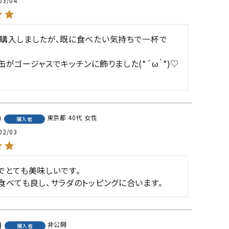
03/04
購入しましたが、既に食べたい気持ちで一杯で
缶がゴージャスでキッチンに飾りました(*´ω｀*)♡
東京都
40代
女性
購入者
02/03
でとても美味しいです。

食べても良し、サラダのトッピングに合います。
非公開
購入者