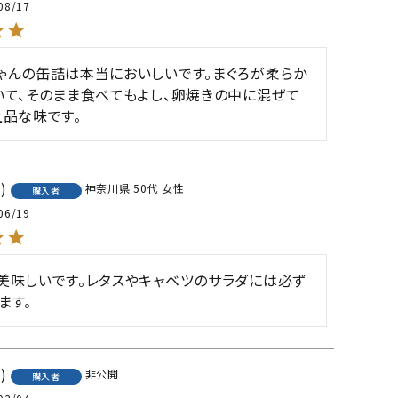
08/17
ゃんの缶詰は本当においしいです。まぐろが柔らか
いて、そのまま食べてもよし、卵焼きの中に混ぜて
上品な味です。
2
神奈川県
50代
女性
購入者
06/19
美味しいです。レタスやキャベツのサラダには必ず
ます。
1
非公開
購入者