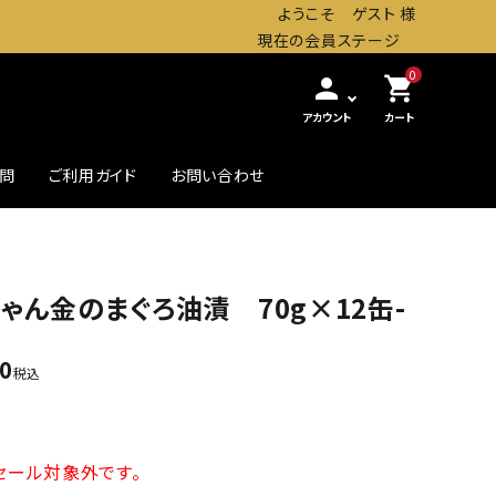
ようこそ ゲスト 様
現在の会員ステージ
0
person
shopping_cart
アカウント
カート
質問
ご利用ガイド
お問い合わせ
農・畜産缶詰
贅沢したいときの高級缶
ゃん金のまぐろ油漬 70g×12缶-
初めての方へ
80
税込
セール対象外です。