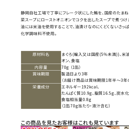
静岡自社工場で丁寧にフレーク状にした鮪を、国産のたまね
菜スープにローストオニオンでコクを出したスープで煮つけ
油には米油を使用することで、油漬けなのにくどくないさっ
化学調味料不使用。
原材料名
まぐろ(輸入又は国産(5％未満))、米
オン、食塩
内容量
70g （1缶）
賞味期限
製造日より3年
（お届け商品は賞味期限1年半～3年
栄養成分
エネルギー192kcal、
たんぱく質10.9g、脂質16.5g、炭水化
食塩相当量0.8g
（1缶70g当たり・液汁含む）
この商品を見たお客様はこれも見ています