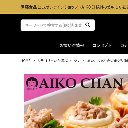
伊藤食品公式オンラインショップ -AIKOCHANの美味しい缶
search
お買い得情報
コンセプト
カ
HOME
カテゴリーから選ぶ
ツナ
あいこちゃん金のまぐろ油漬
サバ缶
おかずに
ツナ缶
お料理
アウトレット
ギフト