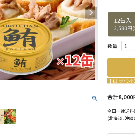
12缶入
2,580円
[
13
ポイント
合計8,0
全国一律送料8
(北海道、沖縄