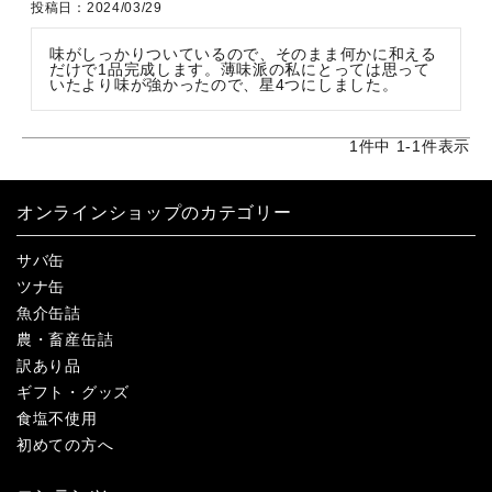
投稿日
2024/03/29
味がしっかりついているので、そのまま何かに和える
だけで1品完成します。薄味派の私にとっては思って
いたより味が強かったので、星4つにしました。
1
件中
1
-
1
件表示
オンラインショップのカテゴリー
サバ缶
ツナ缶
魚介缶詰
農・畜産缶詰
訳あり品
ギフト・グッズ
食塩不使用
初めての方へ