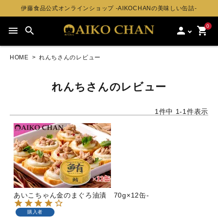
伊藤食品公式オンラインショップ -AIKOCHANの美味しい缶詰-
0
menu
search
person
shopping_cart
HOME
れんちさんのレビュー
れんちさんのレビュー
1
件中
1
-
1
件表示
あいこちゃん金のまぐろ油漬 70g×12缶-
購入者