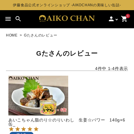
伊藤食品公式オンラインショップ -AIKOCHANの美味しい缶詰-
0
menu
search
person
shopping_cart
HOME
Gたさんのレビュー
Gたさんのレビュー
4
件中
1
-
4
件表示
あいこちゃん脂のり☆のりいわし 生姜☆パワー 140g×6
缶_