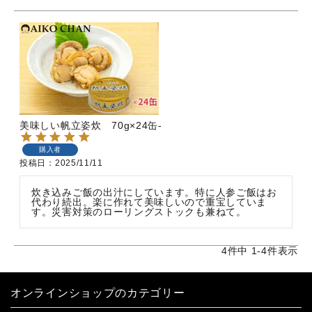
美味しい帆立姿炊 70g×24缶-
購入者
投稿日
2025/11/11
炊き込みご飯の出汁にしています。特に人参ご飯はお
代わり続出。楽に作れて美味しいので重宝していま
す。災害対策のローリングストックも兼ねて。
4
件中
1
-
4
件表示
オンラインショップのカテゴリー