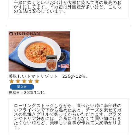
一緒に炊くといいお出汁が大根に染みて冬の最高のお
かずにしてます。イカ缶は外国産が多いけど、こちら
の缶詰は安心しています。
美味しいトマトリゾット 225g×12缶.
購入者
投稿日
2025/11/11
ローリングストックしながら、食べたい時に南部鉄の
小フライパンで下から温めたあと、チーズを乗せてガ
スの魚焼きグリルで炙ってからいただきます。グラタ
ンやドリア好きには、台所に何もなくて買い物に行き
たくない時など、美味しい食事が作れて大変助かりま
す。