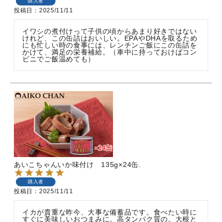
購入者
投稿日
2025/11/11
イワシの煮付けって子供の頃からあまり好きではない
けれど、この缶詰はおいしい。EPAやDHAを取るため
にも忙しい時の食事には、レンチンご飯にこの缶詰を
かけて、満足の栄養補給。（車中に持っておけばコン
ビニでご飯温めても）
あいこちゃんいか味付け 135g×24缶.
購入者
投稿日
2025/11/11
イカが貴重な昨今、大事な備蓄品です。食べたい時に
すぐに美味しいおつまみに。高タンパク質の。大根と