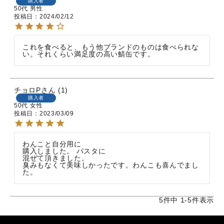
購入者
50代
男性
投稿日
2024/02/12
これを食べると、もう他ブランドのものは食べられな
い。それくらい満足度の高い鯖缶です。
チョロP
1
購入者
50代
女性
投稿日
2023/03/09
わんこと自分用に

購入しました。 パスタに

混ぜて頂きました。

臭みもなくて美味しかったです。わんこも喜んでまし
た。
5
件中
1
-
5
件表示