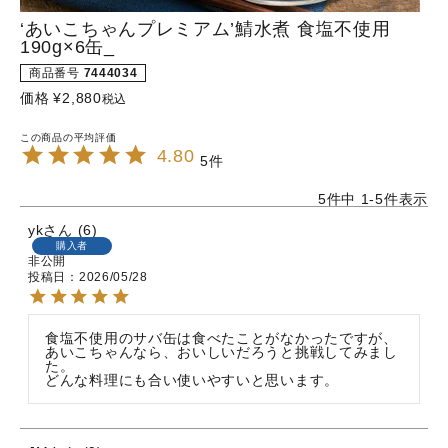
‘あいこちゃんプレミアム’鯖水煮 食塩不使用
190g×6缶_
商品番号
7444034
価格
¥
2,880
税込
4.80
5
5
件中
1
-
5
件表示
yk
6
購入者
非公開
投稿日
2026/05/28
食塩不使用のサバ缶は食べたことがなかったですが、
あいこちゃんなら、おいしいだろうと挑戦してみまし
た。

どんな料理にも合い使いやすいと思います。