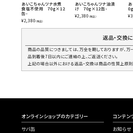
あいこちゃんツナ水煮
あいこちゃんツナ油漬
あ
食塩不使用 70g×12
け 70g×12缶-
0
缶-
¥
2,380
¥
3
（税込）
¥
2,380
（税込）
返品・交換
商品の品質につきましては、万全を期しておりますが、万
品到着後7日以内にご連絡の上、ご返送ください。
上記の場合以外における返品・交換は商品の性質上原則
オンラインショップのカテゴリー
コンテン
サバ缶
お知らせ