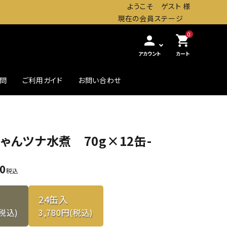
ようこそ ゲスト 様
現在の会員ステージ
0
person
shopping_cart
アカウント
カート
質問
ご利用ガイド
お問い合わせ
農・畜産缶詰
贅沢したいときの高級缶
ゃんツナ水煮 70g×12缶-
初めての方へ
80
税込
24缶入
(税込)
3,780円(税込)