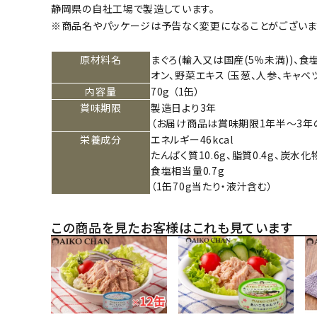
静岡県の自社工場で製造しています。
※商品名やパッケージは予告なく変更になることがございま
原材料名
まぐろ(輸入又は国産(5％未満))、食
オン、野菜エキス（玉葱、人参、キャベ
内容量
70g （1缶）
賞味期限
製造日より3年
（お届け商品は賞味期限1年半～3年
栄養成分
エネルギー46kcal
たんぱく質10.6g、脂質0.4g、炭水化物
食塩相当量0.7g
（1缶70g当たり・液汁含む）
この商品を見たお客様はこれも見ています