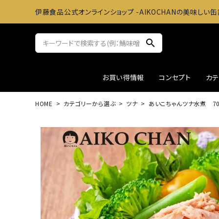
伊藤食品公式オンラインショップ -AIKOCHANの美味しい缶
search
お買い得情報
コンセプト
カ
HOME
カテゴリーから選ぶ
ツナ
あいこちゃんツナ水煮 70
サバ缶
おかずに
ツナ缶
お料理
アウトレット
ギフト