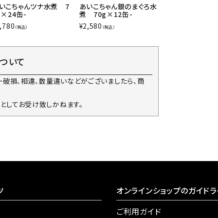
いこちゃんツナ水煮 7
あいこちゃん銀のまぐろ水
g×24缶-
煮 70g×12缶-
,780
¥
2,580
（税込）
（税込）
について
一破損、相違、数量違いなどがございましたら、商
としてお受け致しかねます。
ツ
オンラインショップのガイドラ
ご利用ガイド