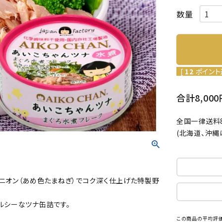
[
12
ポイント
合計8,0
全国一律送料8
(北海道、沖縄
ニオン（あめ色たまねぎ）でコク深く仕上げた特製野
ルシーなツナ缶詰です。