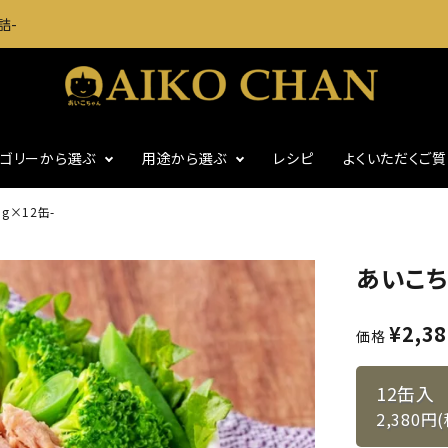
詰-
テゴリーから選ぶ
用途から選ぶ
レシピ
よくいただくご
g×12缶-
に
いわし・魚介缶詰
おつまみに
あいこち
・グッズ
ギフト
食塩不使用
¥
2,3
価格
12缶入
2,380円