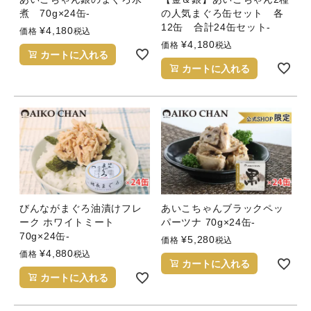
煮 70g×24缶-
の人気まぐろ缶セット 各
12缶 合計24缶セット-
¥
4,180
価格
税込
¥
4,180
価格
税込
カートに入れる
カートに入れる
びんながまぐろ油漬けフレ
あいこちゃんブラックペッ
ーク ホワイトミート
パーツナ 70g×24缶-
70g×24缶-
¥
5,280
価格
税込
¥
4,880
価格
税込
カートに入れる
カートに入れる