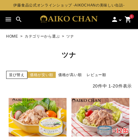
伊藤食品公式オンラインショップ -AIKOCHANの美味しい缶詰-
0
menu
search
person
shopping_cart
HOME
カテゴリーから選ぶ
ツナ
ツナ
並び替え
価格が安い順
価格が高い順
レビュー順
20
件中
1
-
20
件表示