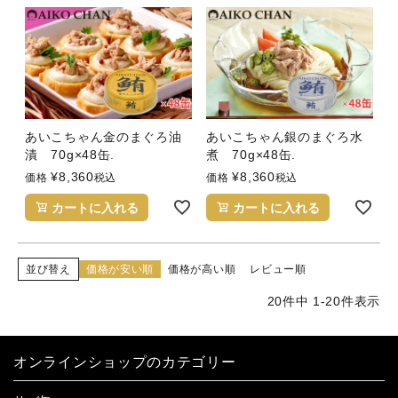
あいこちゃん金のまぐろ油
あいこちゃん銀のまぐろ水
漬 70g×48缶.
煮 70g×48缶.
¥
8,360
¥
8,360
価格
税込
価格
税込
カートに入れる
カートに入れる
並び替え
価格が安い順
価格が高い順
レビュー順
20
件中
1
-
20
件表示
オンラインショップのカテゴリー