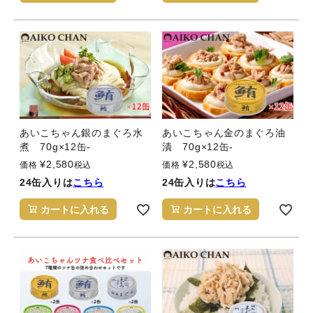
あいこちゃん銀のまぐろ水
あいこちゃん金のまぐろ油
煮 70g×12缶-
漬 70g×12缶-
¥
2,580
¥
2,580
価格
税込
価格
税込
24缶入りは
こちら
24缶入りは
こちら
カートに入れる
カートに入れる