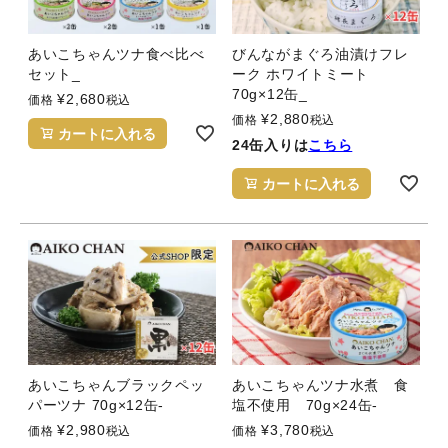
あいこちゃんツナ食べ比べ
びんながまぐろ油漬けフレ
セット_
ーク ホワイトミート
70g×12缶_
¥
2,680
価格
税込
¥
2,880
価格
税込
カートに入れる
24缶入りは
こちら
カートに入れる
あいこちゃんブラックペッ
あいこちゃんツナ水煮 食
パーツナ 70g×12缶-
塩不使用 70g×24缶-
¥
2,980
¥
3,780
価格
税込
価格
税込