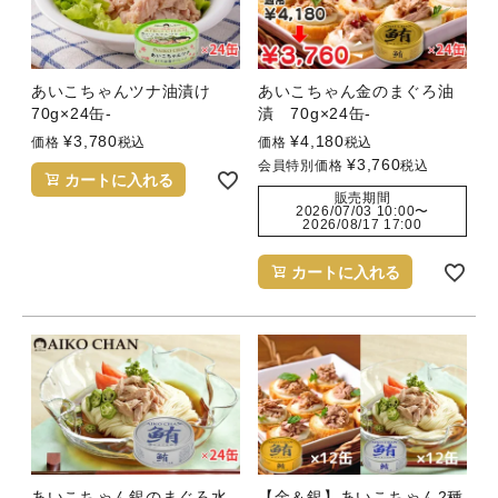
あいこちゃんツナ油漬け
あいこちゃん金のまぐろ油
70g×24缶-
漬 70g×24缶-
¥
3,780
¥
4,180
価格
税込
価格
税込
¥
3,760
会員特別価格
税込
カートに入れる
販売期間
2026/07/03 10:00
〜
2026/08/17 17:00
カートに入れる
あいこちゃん銀のまぐろ水
【金＆銀】あいこちゃん2種