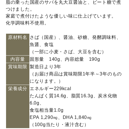
脂の乗った国産のサバを丸大豆醤油と、ビート糖で煮
つけました。
家庭で煮付けたような優しい味に仕上げています。
化学調味料不使用。
原材料名
さば（国産）、醤油、砂糖、発酵調味料、
魚醤、食塩
（一部に小麦・さば、大豆を含む）
内容量
固形量 140g、内容総量 190g
賞味期限
製造日より3年
（お届け商品は賞味期限1年半～3年のもの
になります。）
栄養成分
エネルギー229kcal
たんぱく質14.6g、脂質16.3g、炭水化物
6.0g、
食塩相当量1.0g
EPA 1,290㎎、DHA 1,840㎎
（100g当たり・液汁含む）