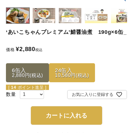
‘あいこちゃんプレミアム’鯖醤油煮 190g×6缶_
¥
2,880
価格
税込
6缶入
24缶入
2,880円(税込)
10,580円(税込)
[
14
ポイント進呈 ]
お気に入りに登録する
カートに入れる