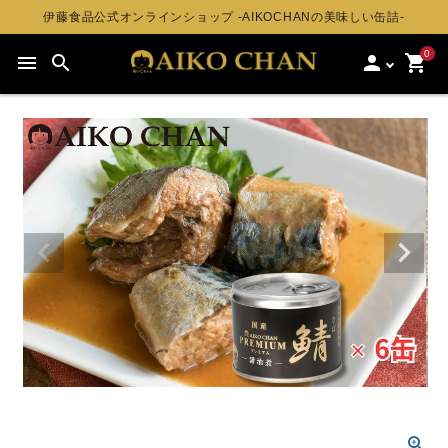
伊藤食品公式オンラインショップ -AIKOCHANの美味しい缶詰-
0
menu
search
person
shopping_cart