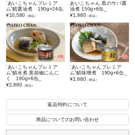
‘あいこちゃんプレミア
あいこちゃん 黒のサバ醤
ム’鯖醤油煮 190g×24缶.
油煮 150g×6缶_
¥
10,580
¥
1,980
（税込）
（税込）
‘あいこちゃんプレミア
‘あいこちゃんプレミア
ム’鯖水煮 黒胡椒にんに
ム’鯖味噌煮 190g×6缶_
く 190g×6缶_
¥
2,880
（税込）
¥
2,880
（税込）
返品特約について
商品についてのお問い合わせ