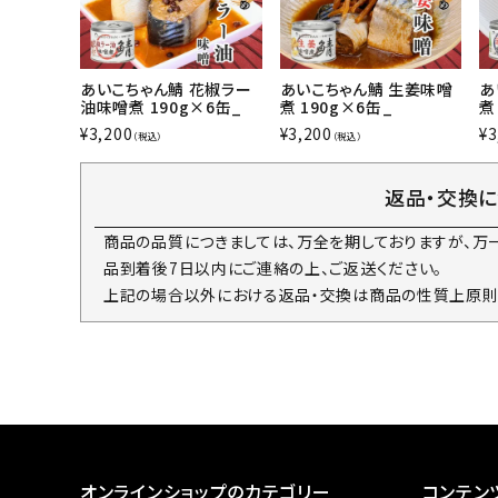
あいこちゃん鯖 生姜味噌
あいこちゃん鯖 花椒ラー
あ
煮 190g×6缶_
油味噌煮 190g×6缶_
煮
¥
3,200
¥
3,200
¥
3
（税込）
（税込）
返品・交換
商品の品質につきましては、万全を期しておりますが、万
品到着後7日以内にご連絡の上、ご返送ください。
上記の場合以外における返品・交換は商品の性質上原則
オンラインショップのカテゴリー
コンテン