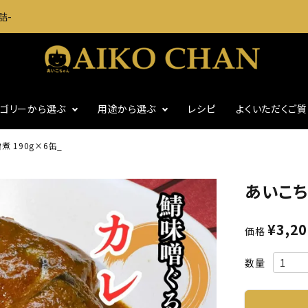
詰-
テゴリーから選ぶ
用途から選ぶ
レシピ
よくいただくご
 190g×6缶_
に
いわし・魚介缶詰
おつまみに
あいこち
・グッズ
ギフト
食塩不使用
¥
3,2
価格