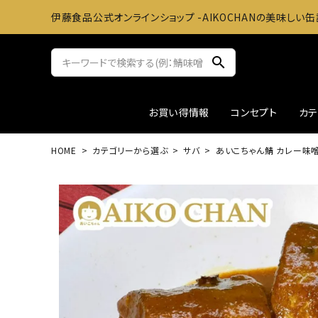
伊藤食品公式オンラインショップ -AIKOCHANの美味しい缶
search
お買い得情報
コンセプト
カ
HOME
カテゴリーから選ぶ
サバ
あいこちゃん鯖 カレー味噌煮
サバ缶
おかずに
ツナ缶
お料理
アウトレット
ギフト