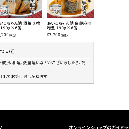
いこちゃん鯖 酒粕味噌
あいこちゃん鯖 白胡麻味
 190g×6缶_
噌煮 190g×6缶_
,200
¥
3,200
（税込）
（税込）
について
一破損、相違、数量違いなどがございましたら、商
としてお受け致しかねます。
ツ
オンラインショップのガイドラ