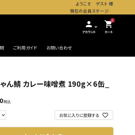
ようこそ ゲスト 様
現在の会員ステージ
0
person
shopping_cart
アカウント
カート
質問
ご利用ガイド
お問い合わせ
農・畜産缶詰
贅沢したいときの高級缶
ゃん鯖 カレー味噌煮 190g×6缶_
初めての方へ
00
税込
お気に入りに登録する