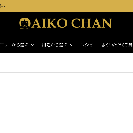
詰-
テゴリーから選ぶ
用途から選ぶ
レシピ
よくいただくご
に
魚介缶詰
おつまみに
ギフト
食塩不使用