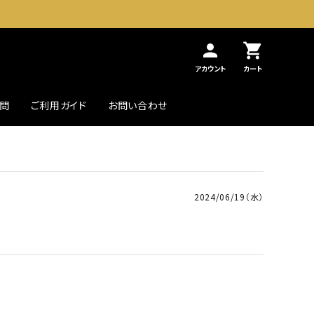
person
shopping_cart
アカウント
カート
質問
ご利用ガイド
お問い合わせ
農・畜産缶詰
贅沢したいときの高級缶
2024/06/19（水）
初めての方へ