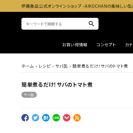
伊藤食品公式オンラインショップ -AIKOCHANの美味しい缶
search
お買い得情報
コンセプト
カ
ホーム
レシピ
サバ缶
簡単煮るだけ！サバのトマト煮
サバ缶
おかずに
ツナ缶
お料理
簡単煮るだけ！サバのトマト煮
アウトレット
ギフト
サバ缶