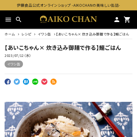
伊藤食品公式オンラインショップ -AIKOCHANの美味しい缶詰-
menu
search
person
shopping_cart
ホーム
レシピ
イワシ缶
【あいこちゃん× 炊き込み御膳で作る】鰯ごはん
【あいこちゃん× 炊き込み御膳で作る】鰯ごはん
2023/07/12（水）
イワシ缶