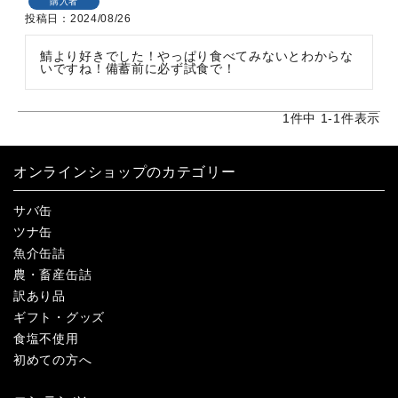
購入者
投稿日
2024/08/26
鯖より好きでした！やっぱり食べてみないとわからな
いですね！備蓄前に必ず試食で！
1
件中
1
-
1
件表示
オンラインショップのカテゴリー
サバ缶
ツナ缶
魚介缶詰
農・畜産缶詰
訳あり品
ギフト・グッズ
食塩不使用
初めての方へ