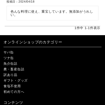
投稿日
2024/04/18
色んな料理に使え、重宝しています。無添加がうれし
い。
1
件中
1
-
1
件表示
オンラインショップのカテゴリー
サバ缶
ツナ缶
魚介缶詰
農・畜産缶詰
訳あり品
ギフト・グッズ
食塩不使用
初めての方へ
コンテンツ