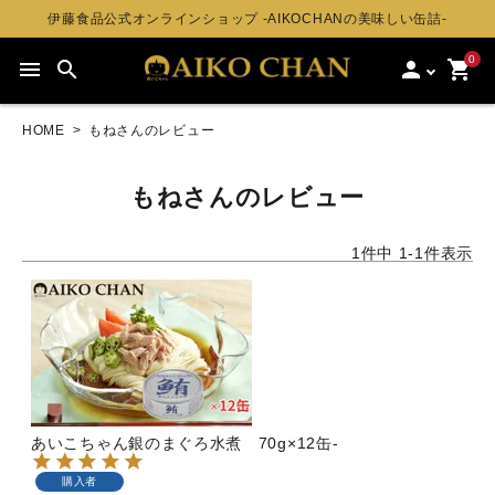
伊藤食品公式オンラインショップ -AIKOCHANの美味しい缶詰-
0
menu
search
person
shopping_cart
HOME
もねさんのレビュー
もねさんのレビュー
1
件中
1
-
1
件表示
あいこちゃん銀のまぐろ水煮 70g×12缶-
購入者