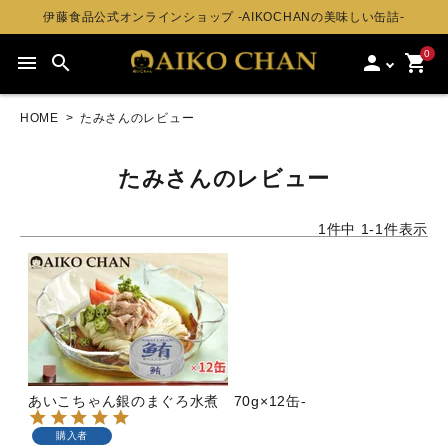
伊藤食品公式オンラインショップ -AIKOCHANの美味しい缶詰-
0
menu
search
person
shopping_cart
HOME
たみさんのレビュー
たみさんのレビュー
1
件中
1
-
1
件表示
あいこちゃん銀のまぐろ水煮 70g×12缶-
購入者