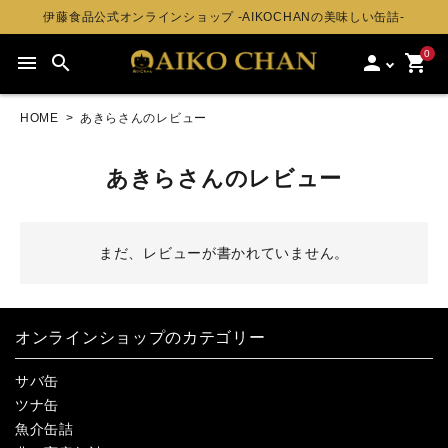
伊藤食品公式オンラインショップ -AIKOCHANの美味しい缶詰-
0
menu
search
person
shopping_cart
HOME
あきらさんのレビュー
あきらさんのレビュー
まだ、レビューが書かれていません。
オンラインショップのカテゴリー
サバ缶
ツナ缶
魚介缶詰