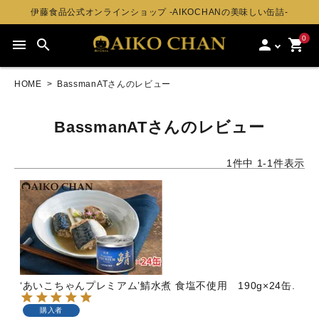
伊藤食品公式オンラインショップ -AIKOCHANの美味しい缶詰-
0
menu
search
person
shopping_cart
HOME
BassmanATさんのレビュー
BassmanATさんのレビュー
1
件中
1
-
1
件表示
‘あいこちゃんプレミアム’鯖水煮 食塩不使用 190g×24缶.
購入者