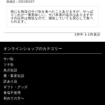
投稿日
2023/02/27
他にも無塩のサバ缶を食べたことありますが、やっぱ
りこれが一番美味しい。サバ本来の塩分はありますが
それ以外は無塩なので、減塩していても安心して食べ
られます。
1
件中
1
-
1
件表示
オンラインショップのカテゴリー
サバ缶
ツナ缶
魚介缶詰
農・畜産缶詰
訳あり品
ギフト・グッズ
食塩不使用
初めての方へ