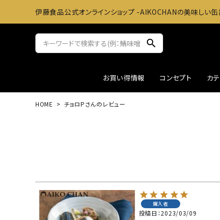
伊藤食品公式オンラインショップ -AIKOCHANの美味しい缶
search
お買い得情報
コンセプト
カ
HOME
チョロPさんのレビュー
サバ缶
おかずに
ツナ缶
お料理
アウトレット
ギフト
購入者
投稿日
2023/03/09