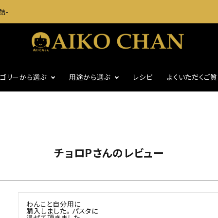
詰-
テゴリーから選ぶ
用途から選ぶ
レシピ
よくいただくご
に
いわし・魚介缶詰
おつまみに
・グッズ
ギフト
食塩不使用
チョロPさんのレビュー
わんこと自分用に

購入しました。 パスタに

混ぜて頂きました。
