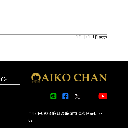
1
件中
1
-
1
件表示
イン
〒424-0923 静岡県静岡市清水区幸町2-
67