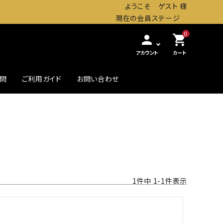
ようこそ ゲスト 様
現在の会員ステージ
0
person
shopping_cart
アカウント
カート
質問
ご利用ガイド
お問い合わせ
農・畜産缶詰
贅沢したいときの高級缶
初めての方へ
1
件中
1
-
1
件表示