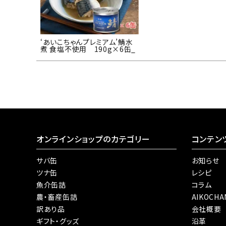
‘あいこちゃんプレミアム’鯖水
煮 食塩不使用 190g×6缶_
オンラインショップのカテゴリー
コンテン
サバ缶
お知らせ
ツナ缶
レシピ
魚介缶詰
コラム
農・畜産缶詰
AIKOCH
訳あり品
会社概要
ギフト・グッズ
沿革