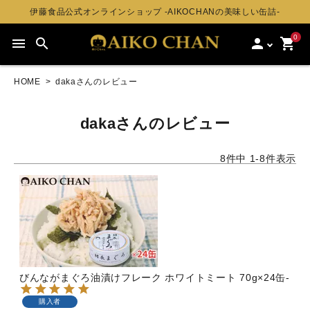
伊藤食品公式オンラインショップ -AIKOCHANの美味しい缶詰-
0
menu
search
person
shopping_cart
HOME
dakaさんのレビュー
dakaさんのレビュー
8
件中
1
-
8
件表示
びんながまぐろ油漬けフレーク ホワイトミート 70g×24缶-
購入者