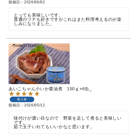
投稿日
2026/06/02
とっても美味しいです。　

普通のツナも好きですがこれはまた料理考えるのが楽
あいこちゃん小いか醤油煮 150ｇ×6缶_
購入者
投稿日
2026/05/12
味付けが濃い目なので　野菜を足して煮ると美味しい
です。

茹で玉子いれてもいいかなと思います。