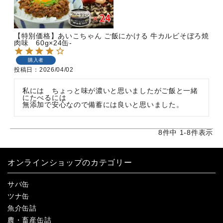
【特別価格】あいこちゃん ご飯にかける 牛カルビそぼろ焼
肉味 60g×24缶-
購入者
投稿日
2026/04/02
私には　ちょっと味が濃いと思いましたがご飯と一緒
にたべるには

無添加で安心なので備蓄には良いと思いました。
8
件中
1
-
8
件表示
オンラインショップのカテゴリー
サバ缶
ツナ缶
魚介缶詰
農・畜産缶詰