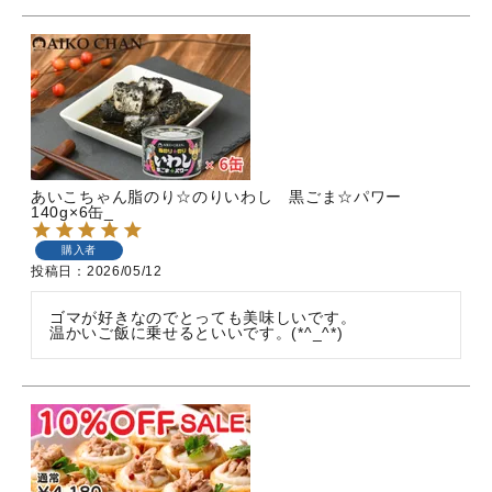
あいこちゃん脂のり☆のりいわし 黒ごま☆パワー
140g×6缶_
購入者
投稿日
2026/05/12
ゴマが好きなのでとっても美味しいです。

温かいご飯に乗せるといいです。(*^_^*)