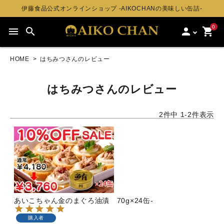
伊藤食品公式オンラインショップ -AIKOCHANの美味しい缶詰-
0
menu
search
person
shopping_cart
HOME
はちみつさんのレビュー
はちみつさんのレビュー
2
件中
1
-
2
件表示
あいこちゃん金のまぐろ油漬 70g×24缶-
購入者