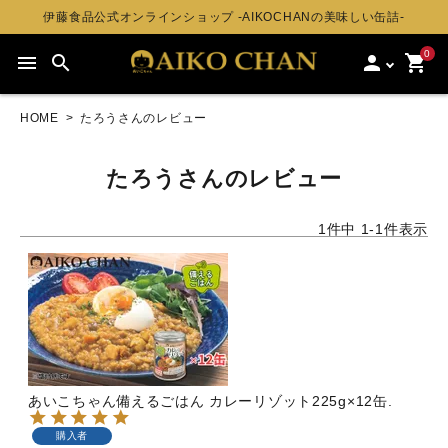
伊藤食品公式オンラインショップ -AIKOCHANの美味しい缶詰-
0
menu
search
person
shopping_cart
HOME
たろうさんのレビュー
たろうさんのレビュー
1
件中
1
-
1
件表示
あいこちゃん備えるごはん カレーリゾット225g×12缶.
購入者