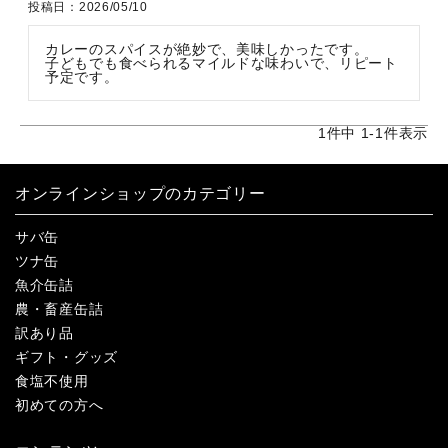
投稿日
2026/05/10
カレーのスパイスが絶妙で、美味しかったです。

子どもでも食べられるマイルドな味わいで、リピート
予定です。
1
件中
1
-
1
件表示
オンラインショップのカテゴリー
サバ缶
ツナ缶
魚介缶詰
農・畜産缶詰
訳あり品
ギフト・グッズ
食塩不使用
初めての方へ