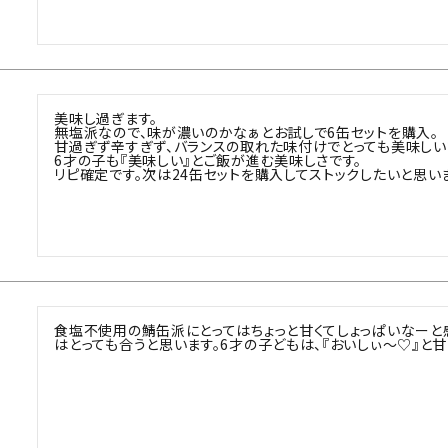
美味し過ぎます。

無塩派なので、味が濃いのかなぁとお試しで6缶セットを購入。

甘過ぎず辛すぎず、バランスの取れた味付けでとっても美味しいで
6才の子も『美味しい』とご飯が進む美味しさです。

リピ確定です。次は24缶セットを購入してストックしたいと思い
食塩不使用の鯖缶派にとってはちょっと甘くてしょっぱいなーと
はとっても合うと思います。6才の子どもは、『おいしぃ〜♡』と