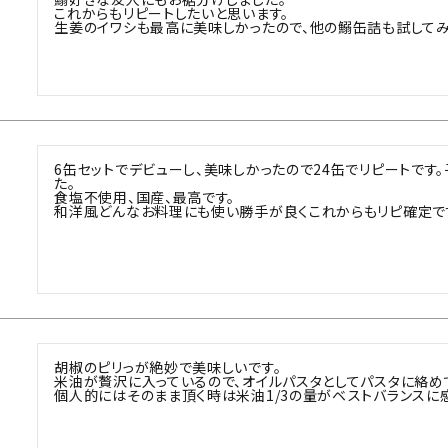
これからもリピートしたいと思います。

生姜のイワシも最高に美味しかったので、他の鰯缶詰も試してみ
6缶セットでデビューし、美味しかったので24缶でリピートです
た。

食塩不使用、国産、最高です。

和洋風どんなお料理にも使い勝手が良くこれからもリピ確定で
胡椒のピリっが絶妙で美味しいです。

米油が贅沢に入っているので、オイルパスタとしてパスタに絡めて
個人的にはそのまま頂く時は米油1/3の量がベストバランスに