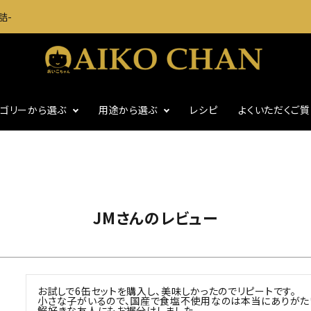
詰-
テゴリーから選ぶ
用途から選ぶ
レシピ
よくいただくご
に
いわし・魚介缶詰
おつまみに
・グッズ
ギフト
食塩不使用
JMさんのレビュー
お試しで6缶セットを購入し、美味しかったのでリピートです。

小さな子がいるので、国産で食塩不使用なのは本当にありがたい
鰯好きな友人にもお裾分けしました。
