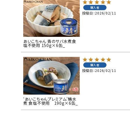
購入者
投稿日
2026/02/11
あいこちゃん 青のサバ水煮食
塩不使用 150g×6缶_
購入者
投稿日
2026/02/11
‘あいこちゃんプレミアム’鯖水
煮 食塩不使用 190g×6缶_