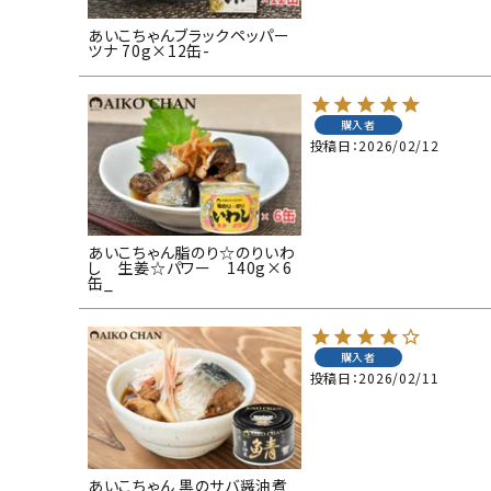
あいこちゃんブラックペッパー
ツナ 70g×12缶-
購入者
投稿日
2026/02/12
あいこちゃん脂のり☆のりいわ
し 生姜☆パワー 140g×6
缶_
購入者
投稿日
2026/02/11
あいこちゃん 黒のサバ醤油煮