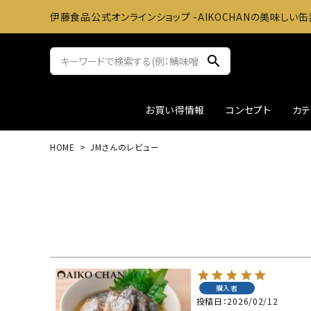
伊藤食品公式オンラインショップ -AIKOCHANの美味しい缶
search
お買い得情報
コンセプト
カ
HOME
JMさんのレビュー
サバ缶
おかずに
ツナ缶
お料理
アウトレット
ギフト
購入者
投稿日
2026/02/12