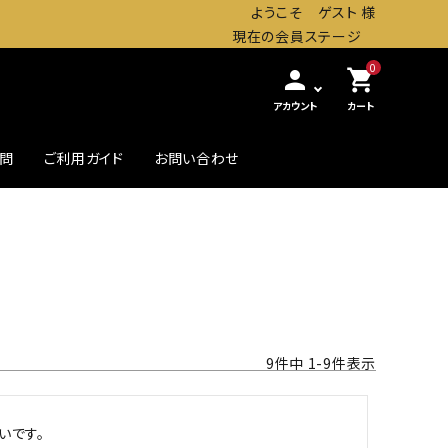
ようこそ ゲスト 様
現在の会員ステージ
0
person
shopping_cart
アカウント
カート
質問
ご利用ガイド
お問い合わせ
農・畜産缶詰
贅沢したいときの高級缶
初めての方へ
9
件中
1
-
9
件表示
です。
