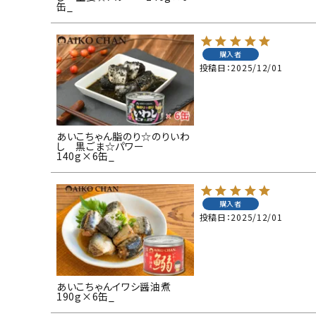
缶_
購入者
投稿日
2025/12/01
あいこちゃん脂のり☆のりいわ
し 黒ごま☆パワー
140g×6缶_
購入者
投稿日
2025/12/01
あいこちゃんイワシ醤油煮
190g×6缶_