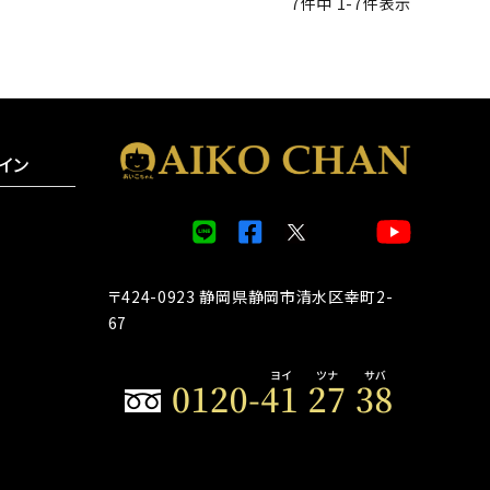
7
件中
1
-
7
件表示
イン
〒424-0923 静岡県静岡市清水区幸町2-
67