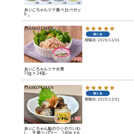
あいこちゃんツナ食べ比べセッ
ト_
購入者
投稿日
2025/12/01
あいこちゃんツナ水煮
70g×24缶-
購入者
投稿日
2025/12/01
あいこちゃん脂のり☆のりいわ
し 生姜☆パワー 140g×6