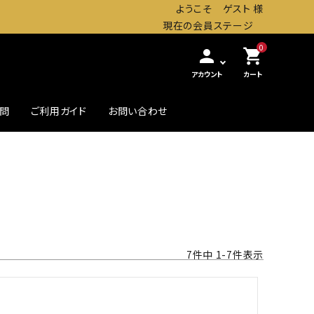
ようこそ ゲスト 様
現在の会員ステージ
0
person
shopping_cart
アカウント
カート
質問
ご利用ガイド
お問い合わせ
農・畜産缶詰
贅沢したいときの高級缶
初めての方へ
7
件中
1
-
7
件表示