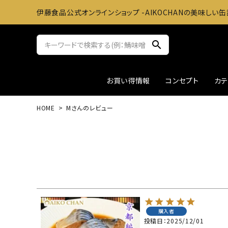
伊藤食品公式オンラインショップ -AIKOCHANの美味しい缶
search
お買い得情報
コンセプト
カ
HOME
Mさんのレビュー
サバ缶
おかずに
ツナ缶
お料理
アウトレット
ギフト
購入者
投稿日
2025/12/01