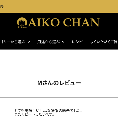
詰-
テゴリーから選ぶ
用途から選ぶ
レシピ
よくいただくご
に
いわし・魚介缶詰
おつまみに
・グッズ
ギフト
食塩不使用
Mさんのレビュー
とても美味しい上品な味噌の鯖缶でした。

またリピートしたいです。