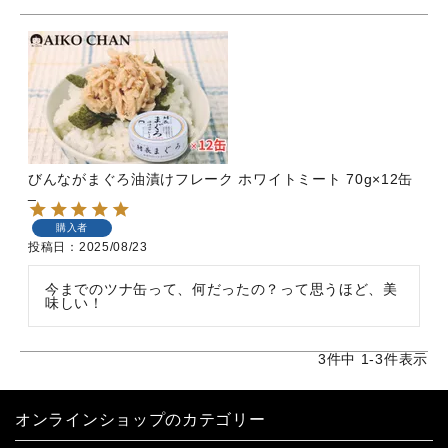
びんながまぐろ油漬けフレーク ホワイトミート 70g×12缶
_
購入者
投稿日
2025/08/23
今までのツナ缶って、何だったの？って思うほど、美
味しい！
3
件中
1
-
3
件表示
オンラインショップのカテゴリー