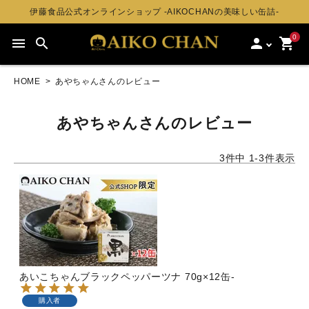
伊藤食品公式オンラインショップ -AIKOCHANの美味しい缶詰-
0
menu
search
person
shopping_cart
HOME
あやちゃんさんのレビュー
あやちゃんさんのレビュー
3
件中
1
-
3
件表示
あいこちゃんブラックペッパーツナ 70g×12缶-
購入者