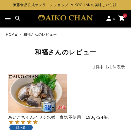
伊藤食品公式オンラインショップ -AIKOCHANの美味しい缶詰-
0
menu
search
person
shopping_cart
HOME
和福さんのレビュー
和福さんのレビュー
1
件中
1
-
1
件表示
あいこちゃんイワシ水煮 食塩不使用 190g×24缶.
購入者