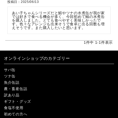
投稿日
2025/06/13
あい子ちゃんシリーズだと鯖やツナの水煮缶が我が家
では好きで食べる機会が多く、今回初めて鰯の水煮缶
を購入しました。とても食べやすく美味しかったで
す。色々なアレンジも出来そうで食卓に出る回数も増
えそうです。また購入したいと思います。
1
件中
1
-
1
件表示
オンラインショップのカテゴリー
サバ缶
ツナ缶
魚介缶詰
農・畜産缶詰
訳あり品
ギフト・グッズ
食塩不使用
初めての方へ