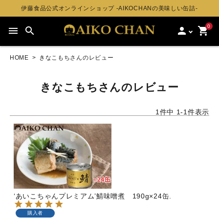
伊藤食品公式オンラインショップ -AIKOCHANの美味しい缶詰-
0
menu
search
person
shopping_cart
HOME
きなこもちさんのレビュー
きなこもちさんのレビュー
1
件中
1
-
1
件表示
‘あいこちゃんプレミアム’鯖味噌煮 190g×24缶.
購入者