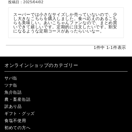
投稿日
2025/04/02
スーパーでは小さなサイズしか売っていないので、少
し大きなこちらを購入しました。食べ応えのあるこち
らも美味しい。あいこちゃんファンなので、まとめ買
いできて嬉しいです。定期的に注文したいです。割安
になるような定期コースがあったらいいなー。
1
件中
1
-
1
件表示
オンラインショップのカテゴリー
サバ缶
ツナ缶
魚介缶詰
農・畜産缶詰
訳あり品
ギフト・グッズ
食塩不使用
初めての方へ