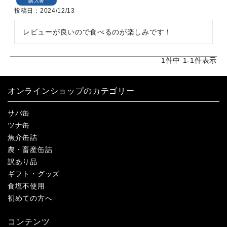
購入者
投稿日
2024/12/13
レビューが良いので食べるのが楽しみです！
1
件中
1
-
1
件表示
オンラインショップのカテゴリー
サバ缶
ツナ缶
魚介缶詰
農・畜産缶詰
訳あり品
ギフト・グッズ
食塩不使用
初めての方へ
コンテンツ