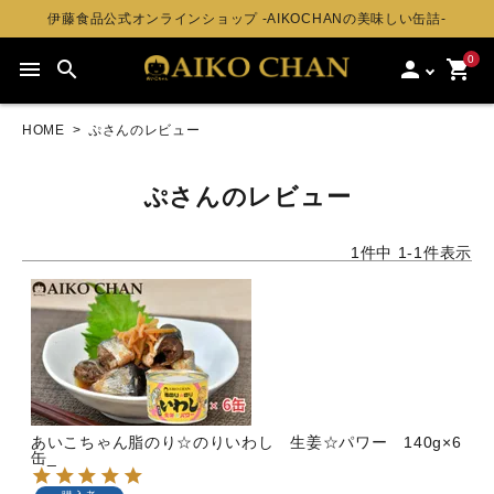
伊藤食品公式オンラインショップ -AIKOCHANの美味しい缶詰-
0
menu
search
person
shopping_cart
HOME
ぷさんのレビュー
ぷさんのレビュー
1
件中
1
-
1
件表示
あいこちゃん脂のり☆のりいわし 生姜☆パワー 140g×6
缶_