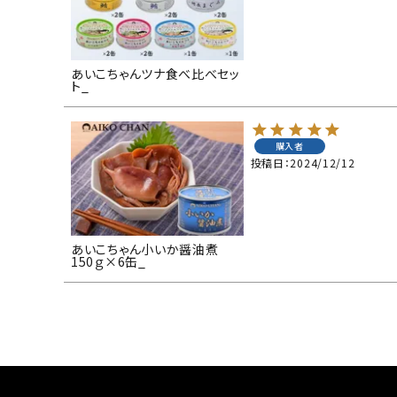
あいこちゃんツナ食べ比べセッ
ト_
購入者
投稿日
2024/12/12
あいこちゃん小いか醤油煮
150ｇ×6缶_