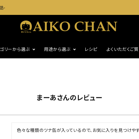
詰-
テゴリーから選ぶ
用途から選ぶ
レシピ
よくいただくご
に
いわし・魚介缶詰
おつまみに
・グッズ
ギフト
食塩不使用
まーあさんのレビュー
色々な種類のツナ缶が入っているので、お気に入りを見つけやす