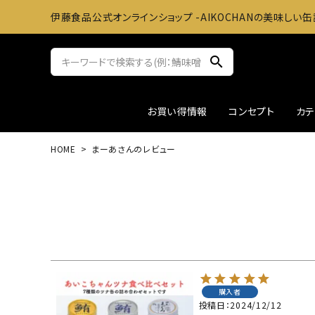
伊藤食品公式オンラインショップ -AIKOCHANの美味しい缶
search
お買い得情報
コンセプト
カ
HOME
まーあさんのレビュー
サバ缶
おかずに
ツナ缶
お料理
アウトレット
ギフト
購入者
投稿日
2024/12/12