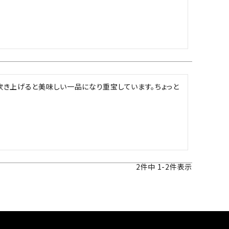
き上げると美味しい一品になり重宝しています。ちょっと
2
件中
1
-
2
件表示