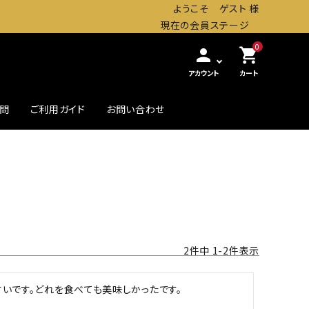
ようこそ ゲスト 様
現在の会員ステージ
0
person
shopping_cart
アカウント
カート
質問
ご利用ガイド
お問い合わせ
農・畜産缶詰
贅沢したいときの高級缶
初めての方へ
2
件中
1
-
2
件表示
いです。どれを食べても美味しかったです。