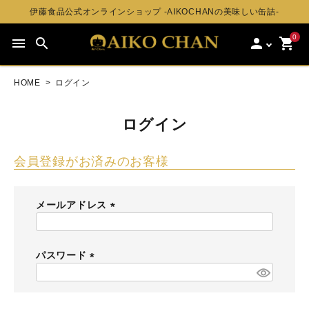
伊藤食品公式オンラインショップ -AIKOCHANの美味しい缶詰-
0
menu
search
person
shopping_cart
HOME
ログイン
ログイン
会員登録がお済みのお客様
メールアドレス
(
必
須
パスワード
)
(
必
須