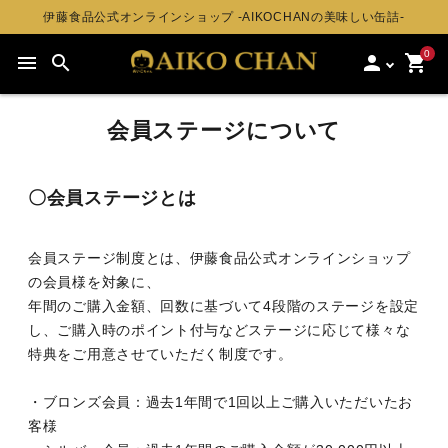
伊藤食品公式オンラインショップ -AIKOCHANの美味しい缶詰-
0
menu
search
person
shopping_cart
会員ステージについて
〇会員ステージとは
会員ステージ制度とは、伊藤食品公式オンラインショップ
の会員様を対象に、
年間のご購入金額、回数に基づいて4段階のステージを設定
し、ご購入時のポイント付与などステージに応じて様々な
特典をご用意させていただく制度です。
・ブロンズ会員：過去1年間で1回以上ご購入いただいたお
客様