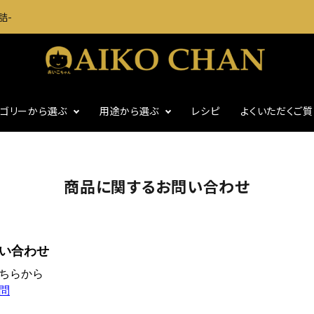
詰-
テゴリーから選ぶ
用途から選ぶ
レシピ
よくいただくご
に
いわし・魚介缶詰
おつまみに
商品に関するお問い合わせ
・グッズ
ギフト
食塩不使用