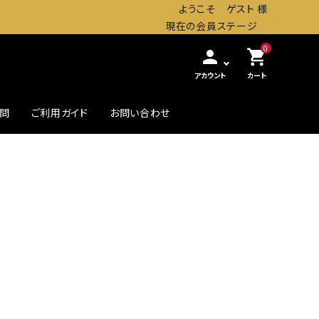
ようこそ ゲスト 様
現在の会員ステージ
0
person
shopping_cart
アカウント
カート
質問
ご利用ガイド
お問い合わせ
農・畜産缶詰
贅沢したいときの高級缶
初めての方へ