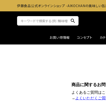
伊藤食品公式オンラインショップ -AIKOCHANの美味しい缶
search
お買い得情報
コンセプト
カ
サバ缶
おかずに
ツナ缶
お料理
アウトレット
ギフト