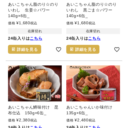
あいこちゃん脂のり☆のり
あいこちゃん脂のり☆のり
いわし 生姜☆パワー
いわし 黒ごま☆パワー
140g×6缶_
140g×6缶_
¥
1,680
¥
1,680
価格
税込
価格
税込
在庫切れ
在庫切れ
24缶入りは
こちら
24缶入りは
こちら
詳細を見る
詳細を見る
あいこちゃん鱒味付け 昆
あいこちゃんいか味付け
布仕込 150g×6缶_
135g×6缶_
¥
2,380
¥
2,480
価格
税込
価格
税込
24缶入りは
こちら
24缶入りは
こちら