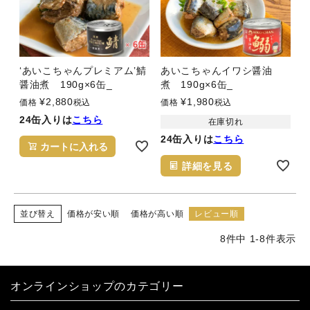
‘あいこちゃんプレミアム’鯖
あいこちゃんイワシ醤油
醤油煮 190g×6缶_
煮 190g×6缶_
¥
2,880
¥
1,980
価格
税込
価格
税込
24缶入りは
こちら
在庫切れ
24缶入りは
こちら
カートに入れる
詳細を見る
並び替え
価格が安い順
価格が高い順
レビュー順
8
件中
1
-
8
件表示
オンラインショップのカテゴリー