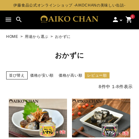
伊藤食品公式オンラインショップ -AIKOCHANの美味しい缶詰-
0
menu
search
person
shopping_cart
HOME
用途から選ぶ
おかずに
おかずに
並び替え
価格が安い順
価格が高い順
レビュー順
8
件中
1
-
8
件表示