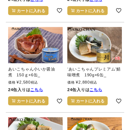
カートに入れる
カートに入れる
あいこちゃん小いか醤油
‘あいこちゃんプレミアム’鯖
煮 150ｇ×6缶_
味噌煮 190g×6缶_
¥
2,580
¥
2,880
価格
税込
価格
税込
24缶入りは
こちら
24缶入りは
こちら
カートに入れる
カートに入れる