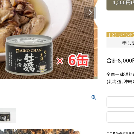
4,500円
[
23
ポイント
申し
合計8,0
全国一律送料8
(北海道、沖縄