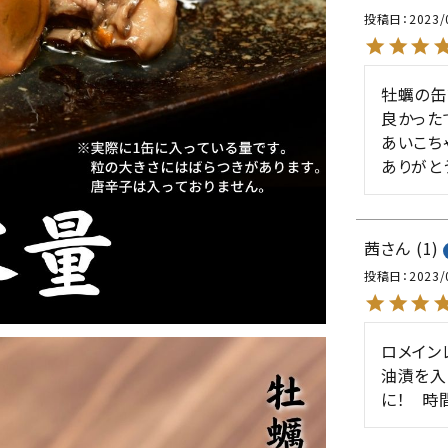
投稿日
2023/
牡蠣の缶
良かった
あいこち
ありがと
茜
1
投稿日
2023/
ロメイン
油漬を入
に！　時