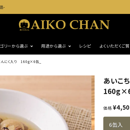
詰-
テゴリーから選ぶ
用途から選ぶ
レシピ
よくいただくご
にく入り 160g×6缶_
に
いわし・魚介缶詰
おつまみに
あいこ
・グッズ
ギフト
食塩不使用
160g×
¥
4,5
価格
6缶入