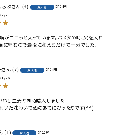
んらぶ
3
非公開
購入者
02/27
蠣がゴロっと入っています。パスタの時、火を入れ
更に縮むので最後に和えるだけで十分でした。
ょ
7
非公開
購入者
01/26
いわし生姜と同時購入しました

利いた味わいで酒のあてにぴったりです(^^)
1
非公開
購入者