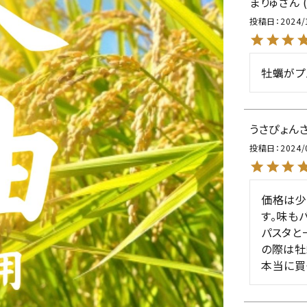
まりゅ
投稿日
2024/
牡蠣がプ
うさぴょん
投稿日
2024/
価格は少
す。味もバ
パスタと
の際は牡
本当に買