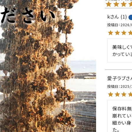
k
1
投稿日
2026/
美味しく
かってい
愛子ラブ
投稿日
2025/
保存料無
崩れてい
細かい身
た。
