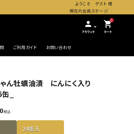
ようこそ ゲスト 様
現在の会員ステージ
0
person
shopping_cart
アカウント
カート
質問
ご利用ガイド
お問い合わせ
農・畜産缶詰
贅沢したいときの高級缶
ちゃん牡蠣油漬 にんにく入り
初めての方へ
6缶_
00
税込
24缶入