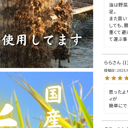
油は野菜
足。

また買い
しても、
重くて避
て運ぶ事
らら
1
投稿日
2025/
思ったよ
ィが

簡単にで