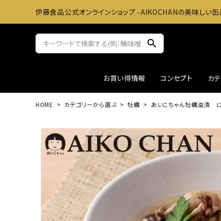
伊藤食品公式オンラインショップ -AIKOCHANの美味しい缶
search
お買い得情報
コンセプト
カ
HOME
カテゴリーから選ぶ
牡蠣
あいこちゃん牡蠣油漬 にん
サバ缶
おかずに
ツナ缶
お料理
アウトレット
ギフト