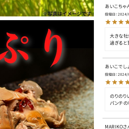
あいこちゃ
投稿日
2024/
大きな牡
過ぎると
あいこでし
投稿日
2024/
のりのり
パンチの
MARIKO