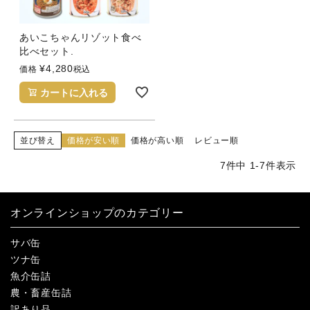
あいこちゃんリゾット食べ
比べセット.
¥
4,280
価格
税込
カートに入れる
並び替え
価格が安い順
価格が高い順
レビュー順
7
件中
1
-
7
件表示
オンラインショップのカテゴリー
サバ缶
ツナ缶
魚介缶詰
農・畜産缶詰
訳あり品