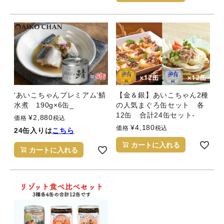
‘あいこちゃんプレミアム’鯖
【金＆銀】あいこちゃん2種
水煮 190g×6缶_
の人気まぐろ缶セット 各
12缶 合計24缶セット-
¥
2,880
価格
税込
¥
4,180
価格
税込
24缶入りは
こちら
カートに入れる
カートに入れる