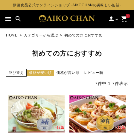
伊藤食品公式オンラインショップ -AIKOCHANの美味しい缶詰-
0
menu
search
person
shopping_cart
HOME
カテゴリーから選ぶ
初めての方におすすめ
初めての方におすすめ
並び替え
価格が安い順
価格が高い順
レビュー順
7
件中
1
-
7
件表示