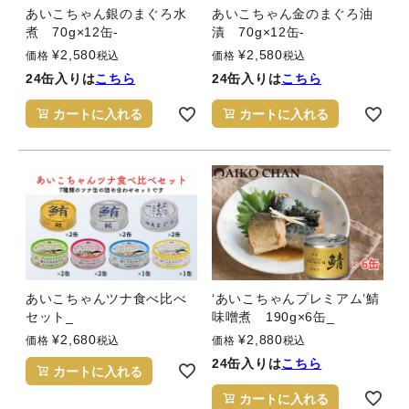
あいこちゃん銀のまぐろ水
あいこちゃん金のまぐろ油
煮 70g×12缶-
漬 70g×12缶-
¥
2,580
¥
2,580
価格
税込
価格
税込
24缶入りは
こちら
24缶入りは
こちら
カートに入れる
カートに入れる
あいこちゃんツナ食べ比べ
‘あいこちゃんプレミアム’鯖
セット_
味噌煮 190g×6缶_
¥
2,680
¥
2,880
価格
税込
価格
税込
24缶入りは
こちら
カートに入れる
カートに入れる