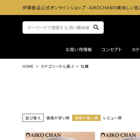
伊藤食品公式オンラインショップ -AIKOCHANの美味しい缶
search
お買い得情報
コンセプト
カ
HOME
カテゴリーから選ぶ
牡蠣
サバ缶
おかずに
ツナ缶
お料理
アウトレット
ギフト
並び替え
価格が安い順
価格が高い順
レビュー順