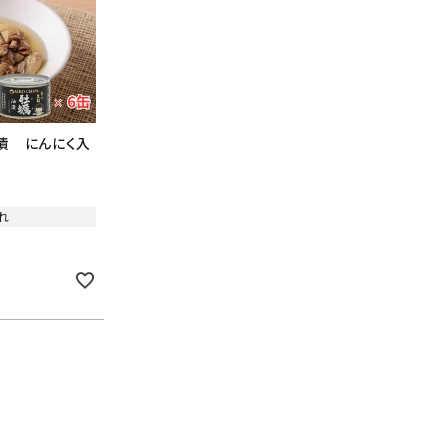
漬 にんにく入
れ