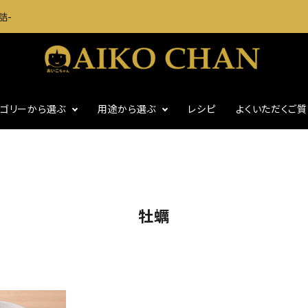
詰-
テゴリーから選ぶ
用途から選ぶ
レシピ
よくいただくご
に
いわし・魚介缶詰
おつまみに
・グッズ
ギフト
食塩不使用
牡蠣