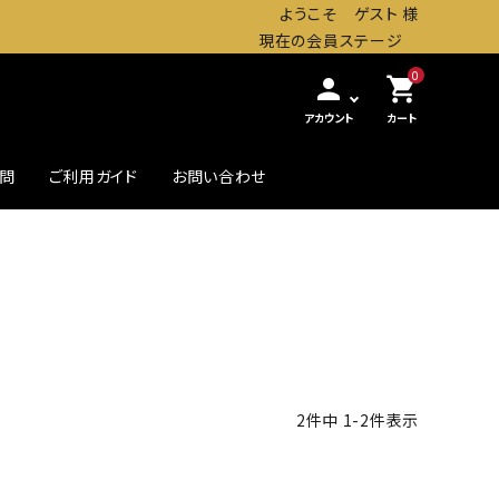
ようこそ ゲスト 様
現在の会員ステージ
0
person
shopping_cart
アカウント
カート
質問
ご利用ガイド
お問い合わせ
農・畜産缶詰
贅沢したいときの高級缶
初めての方へ
2
件中
1
-
2
件表示