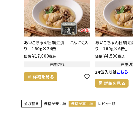
あいこちゃん牡蠣油漬 にんにく入
あいこちゃん牡蠣油
り 160g×24缶.
り 160g×6缶_
¥
17,000
¥
4,500
価格
税込
価格
税込
在庫切れ
在庫切
24缶入りは
こちら
詳細を見る
詳細を見る
並び替え
価格が安い順
価格が高い順
レビュー順