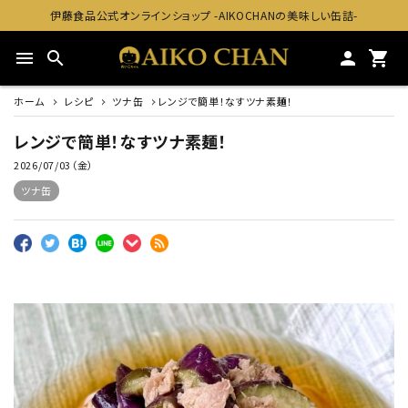
伊藤食品公式オンラインショップ -AIKOCHANの美味しい缶詰-
menu
search
person
shopping_cart
ホーム
レシピ
ツナ缶
レンジで簡単！なすツナ素麺！
レンジで簡単！なすツナ素麺！
2026/07/03（金）
ツナ缶