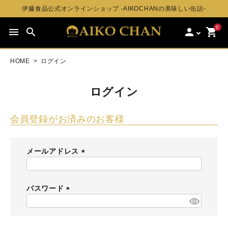
伊藤食品公式オンラインショップ -AIKOCHANの美味しい缶詰-
0
menu
search
person
shopping_cart
HOME
ログイン
ログイン
会員登録がお済みのお客様
メールアドレス
(
必
須
パスワード
)
(
必
須