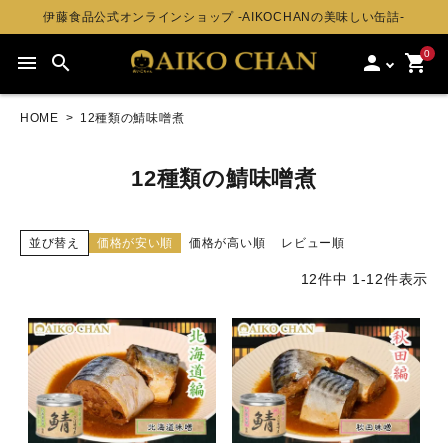
伊藤食品公式オンラインショップ -AIKOCHANの美味しい缶詰-
0
menu
search
person
shopping_cart
HOME
12種類の鯖味噌煮
12種類の鯖味噌煮
並び替え
価格が安い順
価格が高い順
レビュー順
12
件中
1
-
12
件表示